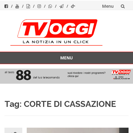
Menu
Vai
al
contenuto
MENU
Vai
al
contenuto
Tag:
CORTE DI CASSAZIONE