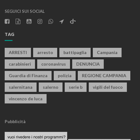
SEGUICI SUI SOCIAL
TAG
ARRESTI
arresto
battipaglia
Campania
carabinieri
coronavirus
DENUNCIA
Guardia di Finanza
polizia
REGIONE CAMPANIA
salernitana
salerno
serie b
vigili del fuoco
vincenzo de luca
Pubblicità