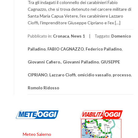
Tra gli indagati il colonnello dei carabinieri Fabio
Cagnazzo, che si trova detenuto nel carcere militare di
Santa Maria Capua Vetere, l’ex carabiniere Lazzaro
Cioffi, l’imprenditore Giuseppe Cipriano e l’ex […]
Pubblicato in:
Cronaca
,
News 1
Taggato:
Domenico
Palladino
,
FABIO CAGNAZZO
,
Federico Palladino
,
Giovanni Cafiero.
,
Giovanni Palladino
,
GIUSEPPE
CIPRIANO
,
Lazzaro Cioffi
,
omicidio vassallo
,
processo
,
Romolo Ridosso
Meteo Salerno