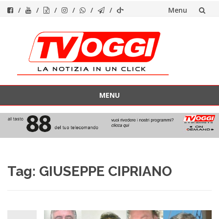
Menu
Vai
al
contenuto
MENU
Vai
al
contenuto
Tag:
GIUSEPPE CIPRIANO