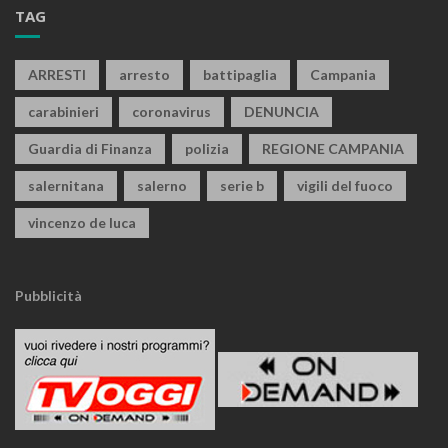
TAG
ARRESTI
arresto
battipaglia
Campania
carabinieri
coronavirus
DENUNCIA
Guardia di Finanza
polizia
REGIONE CAMPANIA
salernitana
salerno
serie b
vigili del fuoco
vincenzo de luca
Pubblicità