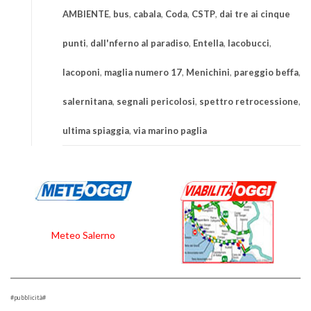
AMBIENTE
,
bus
,
cabala
,
Coda
,
CSTP
,
dai tre ai cinque
punti
,
dall'nferno al paradiso
,
Entella
,
Iacobucci
,
Iacoponi
,
maglia numero 17
,
Menichini
,
pareggio beffa
,
salernitana
,
segnali pericolosi
,
spettro retrocessione
,
ultima spiaggia
,
via marino paglia
Meteo Salerno
#pubblicità#