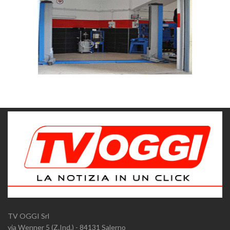
TV OGGI Srl
via Wenner 5 (Z.Ind.) - 84131 Salerno