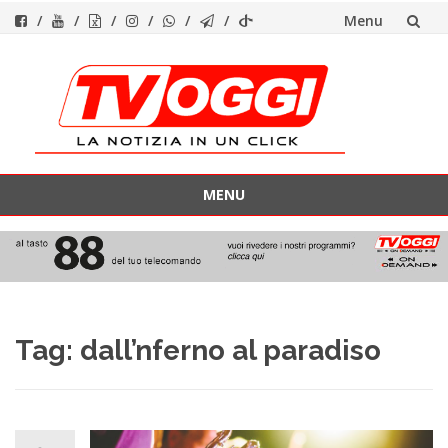
Menu
Vai
al
contenuto
MENU
Vai
al
contenuto
Tag:
dall’nferno al paradiso