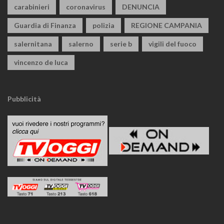
carabinieri
coronavirus
DENUNCIA
Guardia di Finanza
polizia
REGIONE CAMPANIA
salernitana
salerno
serie b
vigili del fuoco
vincenzo de luca
Pubblicità