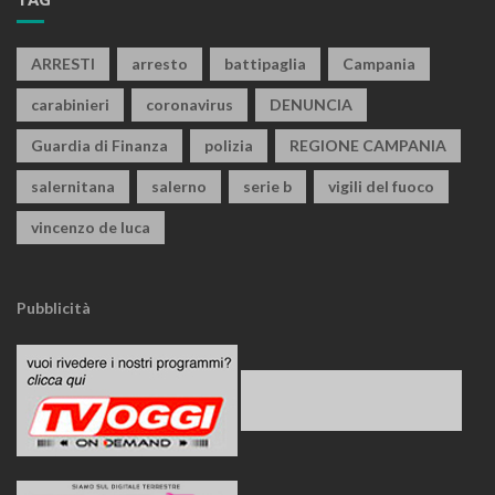
ARRESTI
arresto
battipaglia
Campania
carabinieri
coronavirus
DENUNCIA
Guardia di Finanza
polizia
REGIONE CAMPANIA
salernitana
salerno
serie b
vigili del fuoco
vincenzo de luca
Pubblicità