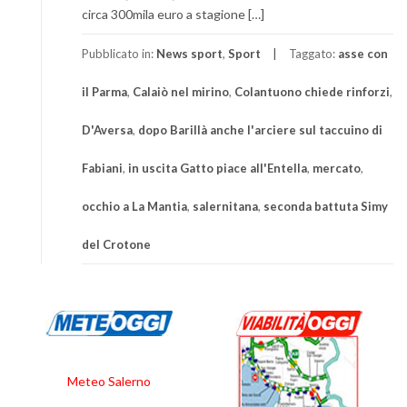
circa 300mila euro a stagione […]
Pubblicato in:
News sport
,
Sport
Taggato:
asse con
il Parma
,
Calaiò nel mirino
,
Colantuono chiede rinforzi
,
D'Aversa
,
dopo Barillà anche l'arciere sul taccuino di
Fabiani
,
in uscita Gatto piace all'Entella
,
mercato
,
occhio a La Mantia
,
salernitana
,
seconda battuta Simy
del Crotone
Meteo Salerno