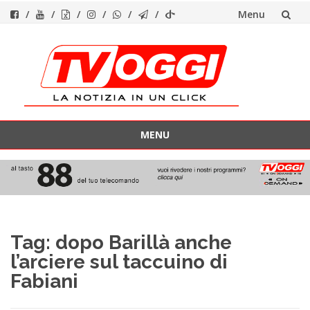
Menu
Vai
al
contenuto
MENU
Vai
al
contenuto
Tag:
dopo Barillà anche
l’arciere sul taccuino di
Fabiani