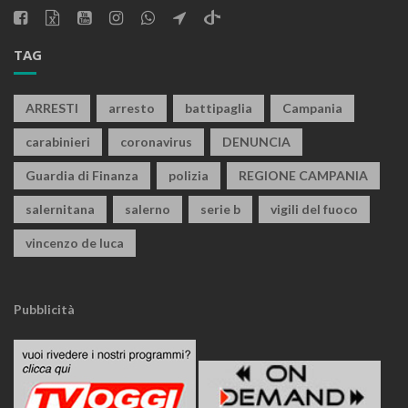
TAG
ARRESTI
arresto
battipaglia
Campania
carabinieri
coronavirus
DENUNCIA
Guardia di Finanza
polizia
REGIONE CAMPANIA
salernitana
salerno
serie b
vigili del fuoco
vincenzo de luca
Pubblicità