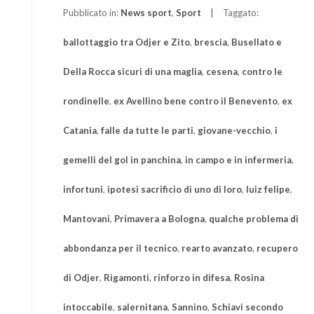
Pubblicato in:
News sport
,
Sport
Taggato:
ballottaggio tra Odjer e Zito
,
brescia
,
Busellato e
Della Rocca sicuri di una maglia
,
cesena
,
contro le
rondinelle
,
ex Avellino bene contro il Benevento
,
ex
Catania
,
falle da tutte le parti
,
giovane-vecchio
,
i
gemelli del gol in panchina
,
in campo e in infermeria
,
infortuni
,
ipotesi sacrificio di uno di loro
,
luiz felipe
,
Mantovani
,
Primavera a Bologna
,
qualche problema di
abbondanza per il tecnico
,
rearto avanzato
,
recupero
di Odjer
,
Rigamonti
,
rinforzo in difesa
,
Rosina
intoccabile
,
salernitana
,
Sannino
,
Schiavi secondo