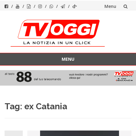
Menu
Vai
al
contenuto
MENU
Vai
al
contenuto
Tag:
ex Catania