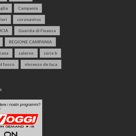
glia
Campania
ieri
coronavirus
CIA
Guardia di Finanza
REGIONE CAMPANIA
itana
salerno
serie b
el fuoco
vincenzo de luca
à