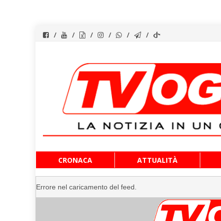
Vai
CRONACA
ATTUALITÀ
al
contenuto
Errore nel caricamento del feed.