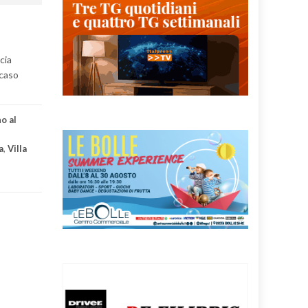
cia
 caso
o al
a
,
Villa