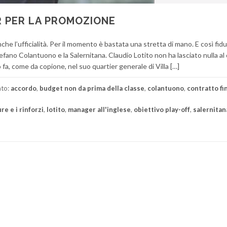
 PER LA PROMOZIONE
che l’ufficialità. Per il momento è bastata una stretta di mano. E così fidu
fano Colantuono e la Salernitana. Claudio Lotito non ha lasciato nulla al
 fa, come da copione, nel suo quartier generale di Villa […]
ato:
accordo
,
budget non da prima della classe
,
colantuono
,
contratto fin
re e i rinforzi
,
lotito
,
manager all'inglese
,
obiettivo play-off
,
salernitan