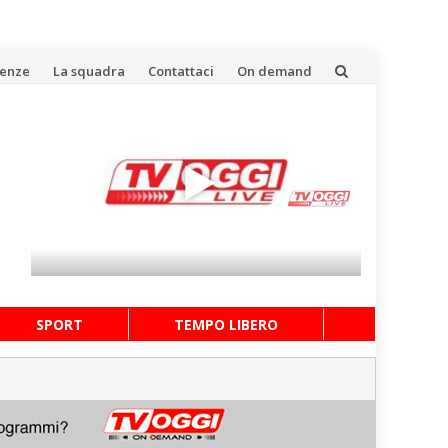
uenze
La squadra
Contattaci
On demand
SPORT
TEMPO LIBERO