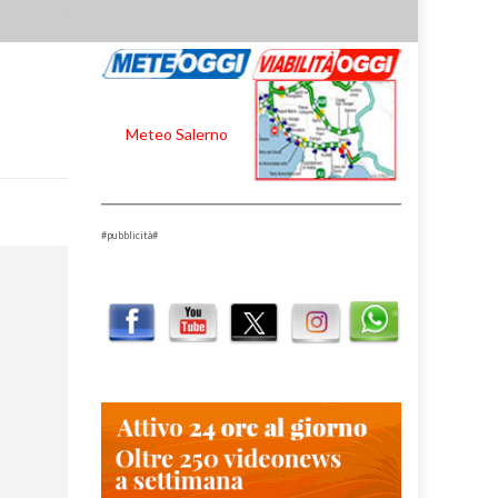
Meteo Salerno
#pubblicità#