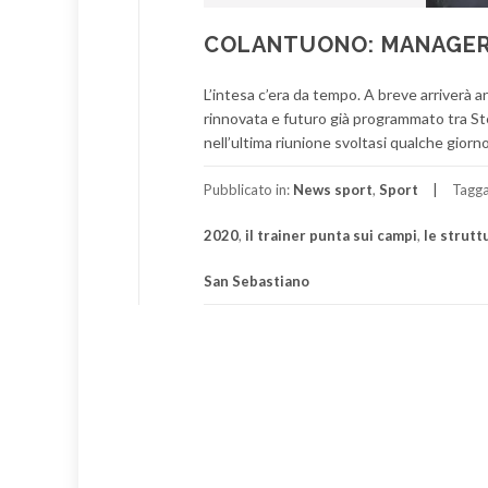
COLANTUONO: MANAGER
L’intesa c’era da tempo. A breve arriverà an
rinnovata e futuro già programmato tra Ste
nell’ultima riunione svoltasi qualche giorno
Pubblicato in:
News sport
,
Sport
Tagg
2020
,
il trainer punta sui campi
,
le struttu
San Sebastiano