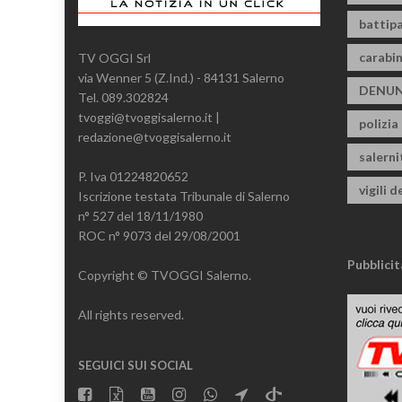
battipa
carabin
TV OGGI Srl
via Wenner 5 (Z.Ind.) - 84131 Salerno
DENUN
Tel. 089.302824
tvoggi@tvoggisalerno.it |
polizia
redazione@tvoggisalerno.it
salern
P. Iva 01224820652
vigili d
Iscrizione testata Tribunale di Salerno
n° 527 del 18/11/1980
ROC n° 9073 del 29/08/2001
Pubblicit
Copyright © TVOGGI Salerno.
All rights reserved.
SEGUICI SUI SOCIAL