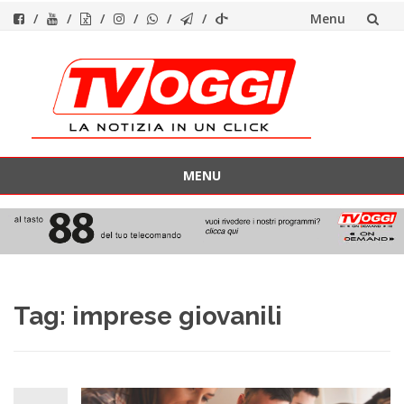
Menu
Vai
al
contenuto
MENU
Vai
al
contenuto
Tag:
imprese giovanili