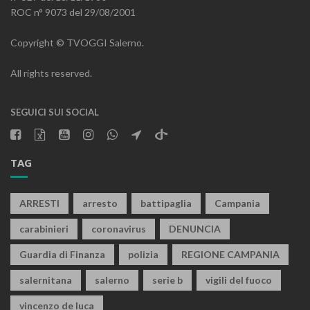
ROC n° 9073 del 29/08/2001
Copyright © TVOGGI Salerno.
All rights reserved.
SEGUICI SUI SOCIAL
TAG
ARRESTI
arresto
battipaglia
Campania
carabinieri
coronavirus
DENUNCIA
Guardia di Finanza
polizia
REGIONE CAMPANIA
salernitana
salerno
serie b
vigili del fuoco
vincenzo de luca