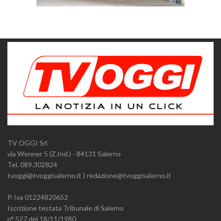
TV OGGI Srl
via Wenner 5 (Z.Ind.) - 84131 Salerno
Tel. 089.302824
tvoggi@tvoggisalerno.it | redazione@tvoggisalerno.it
P. Iva 01224820652
Iscrizione testata Tribunale di Salerno
n° 527 del 18/11/1980