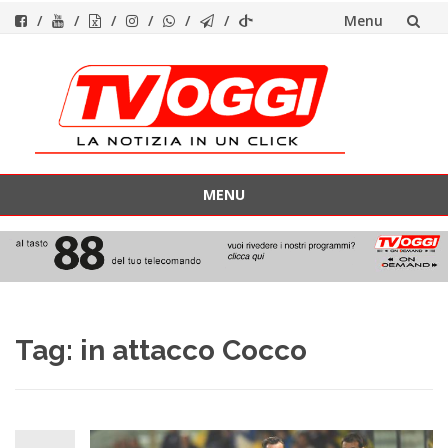
Menu
Vai
al
contenuto
MENU
Vai
al
contenuto
Tag:
in attacco Cocco