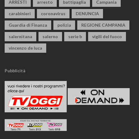
ARRESTI
arresto
battipaglia
Campania
carabinieri
coronavirus
DENUNCIA
Guardia di Finanza
polizia
REGIONE CAMPANIA
salernitana
salerno
serie b
vigili del fuoco
vincenzo de luca
Pubblicità