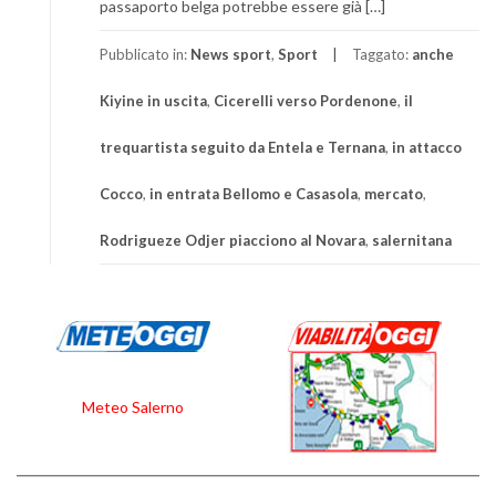
passaporto belga potrebbe essere già […]
Pubblicato in:
News sport
,
Sport
Taggato:
anche
Kiyine in uscita
,
Cicerelli verso Pordenone
,
il
trequartista seguito da Entela e Ternana
,
in attacco
Cocco
,
in entrata Bellomo e Casasola
,
mercato
,
Rodrigueze Odjer piacciono al Novara
,
salernitana
Meteo Salerno