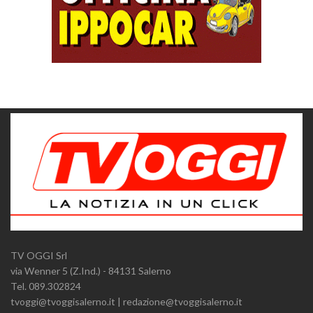
TV OGGI Srl
via Wenner 5 (Z.Ind.) - 84131 Salerno
Tel. 089.302824
tvoggi@tvoggisalerno.it | redazione@tvoggisalerno.it