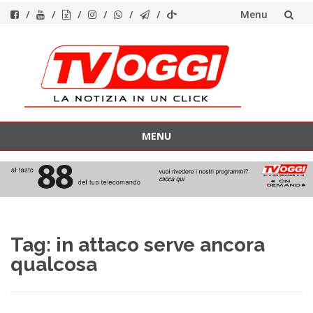
Menu
Vai
al
contenuto
MENU
Vai
al
contenuto
Tag:
in attaco serve ancora
qualcosa