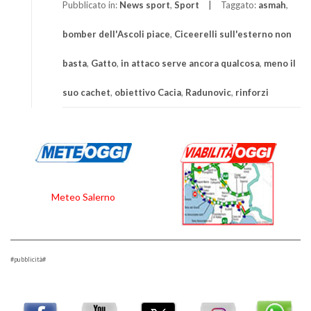
Pubblicato in:
News sport
,
Sport
Taggato:
asmah
,
bomber dell'Ascoli piace
,
Ciceerelli sull'esterno non
basta
,
Gatto
,
in attaco serve ancora qualcosa
,
meno il
suo cachet
,
obiettivo Cacia
,
Radunovic
,
rinforzi
Meteo Salerno
#pubblicità#