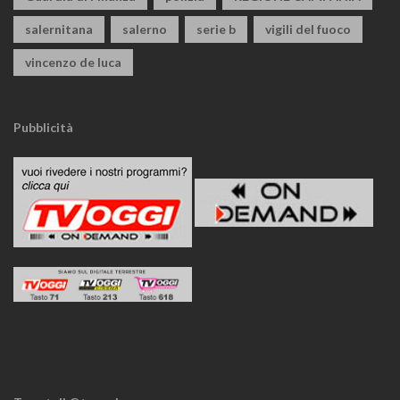
salernitana
salerno
serie b
vigili del fuoco
vincenzo de luca
Pubblicità