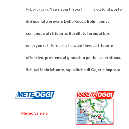
Pubblicato in:
News sport
,
Sport
Taggato:
al posto
di Busellato provato Della Rocca
,
Bolini pensa
comunque al rtridente
,
Busellato fermo ai box
,
emergenza infermeria
,
in avanti invece tridente
offensivo
,
problema al ginocchio per lui
,
salernitana
,
Schiavi febbricitante
,
squalifiche di Odjer e Improta
Meteo Salerno