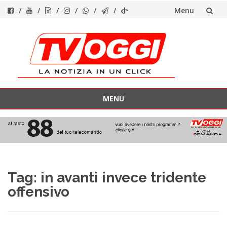
Menu
Vai
al
contenuto
MENU
Vai
al
contenuto
Tag:
in avanti invece tridente
offensivo