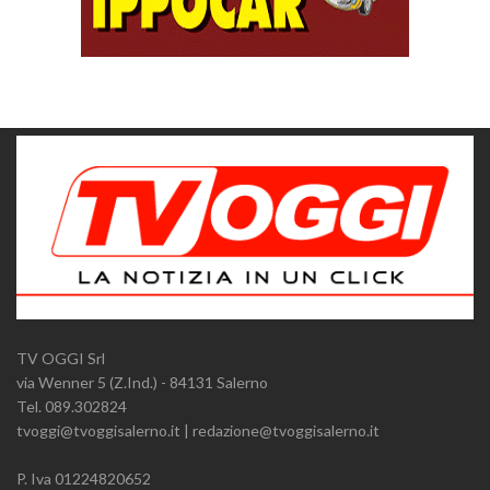
TV OGGI Srl
via Wenner 5 (Z.Ind.) - 84131 Salerno
Tel. 089.302824
tvoggi@tvoggisalerno.it | redazione@tvoggisalerno.it
P. Iva 01224820652