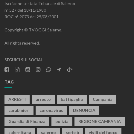
Iscrizione testata Tribunale di Salerno
n° 527 del 18/11/1980
ROC n° 9073 del 29/08/2001
Copyright © TVOGGI Salerno.
All rights reserved.
SEGUICI SUI SOCIAL
TAG
ARRESTI
arresto
battipaglia
Campania
carabinieri
coronavirus
DENUNCIA
Guardia di Finanza
polizia
REGIONE CAMPANIA
salernitana
salerno
serie b
vigili del fuoco