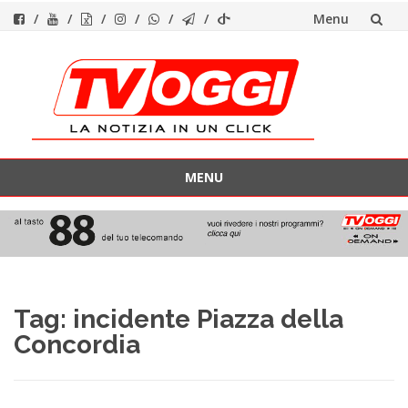
Menu
Vai
al
contenuto
MENU
Vai
al
contenuto
Tag:
incidente Piazza della
Concordia