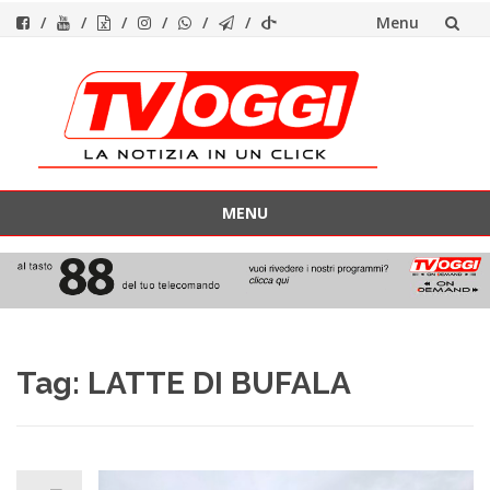
Menu
Vai
al
contenuto
MENU
Vai
al
contenuto
Tag:
LATTE DI BUFALA