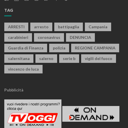
TAG
ARRESTI
arresto
battipaglia
Campania
carabinieri
coronavirus
DENUNCIA
Guardia di Finanza
polizia
REGIONE CAMPANIA
salernitana
salerno
serie b
vigili del fuoco
vincenzo de luca
Pubblicità