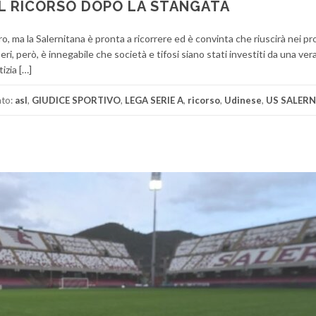
IL RICORSO DOPO LA STANGATA
ro, ma la Salernitana è pronta a ricorrere ed è convinta che riuscirà nei pr
 Ieri, però, è innegabile che società e tifosi siano stati investiti da una ver
izia […]
ato:
asl
,
GIUDICE SPORTIVO
,
LEGA SERIE A
,
ricorso
,
Udinese
,
US SALER