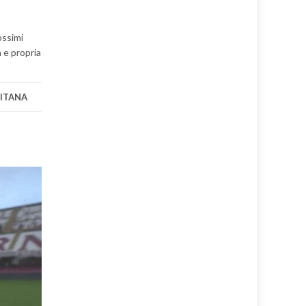
ossimi
a e propria
NITANA