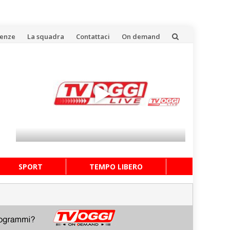
uenze
La squadra
Contattaci
On demand
SPORT
TEMPO LIBERO