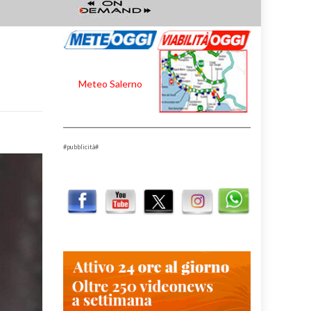
Meteo Salerno
#pubblicità#