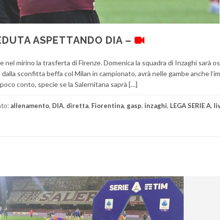
SEDUTA ASPETTANDO DIA –
nel mirino la trasferta di Firenze. Domenica la squadra di Inzaghi sarà os
 dalla sconfitta beffa col Milan in campionato, avrà nelle gambe anche l’
poco conto, specie se la Salernitana saprà […]
ato:
allenamento
,
DIA
,
diretta
,
Fiorentina
,
gasp
,
inzaghi
,
LEGA SERIE A
,
li