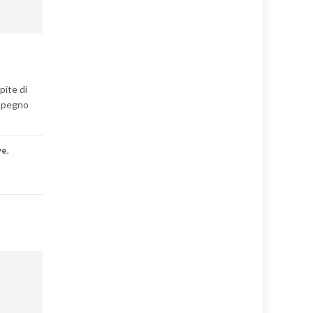
pite di
impegno
ve
,