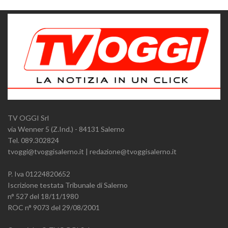
TV OGGI Srl
via Wenner 5 (Z.Ind.) - 84131 Salerno
Tel. 089.302824
tvoggi@tvoggisalerno.it | redazione@tvoggisalerno.it
P. Iva 01224820652
Iscrizione testata Tribunale di Salerno
n° 527 del 18/11/1980
ROC n° 9073 del 29/08/2001