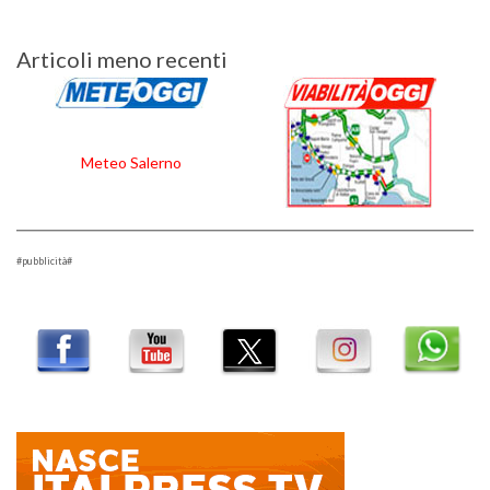
Navigazione
Articoli meno recenti
articoli
Meteo Salerno
#pubblicità#