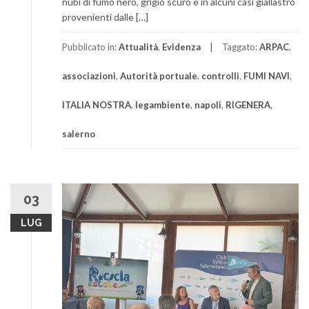
nubi di fumo nero, grigio scuro e in alcuni casi giallastro
provenienti dalle […]
Pubblicato in:
Attualità
,
Evidenza
Taggato:
ARPAC
,
associazioni
,
Autorità portuale
,
controlli
,
FUMI NAVI
,
ITALIA NOSTRA
,
legambiente
,
napoli
,
RIGENERA
,
salerno
03
LUG