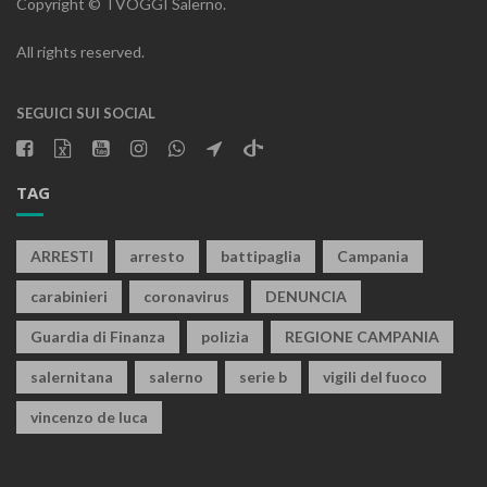
Copyright © TVOGGI Salerno.
All rights reserved.
SEGUICI SUI SOCIAL
TAG
ARRESTI
arresto
battipaglia
Campania
carabinieri
coronavirus
DENUNCIA
Guardia di Finanza
polizia
REGIONE CAMPANIA
salernitana
salerno
serie b
vigili del fuoco
vincenzo de luca