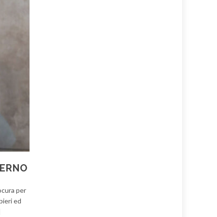
LERNO
ocura per
bieri ed
]