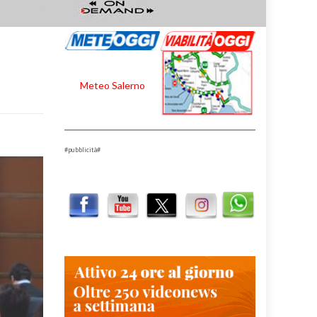
Meteo Salerno
#pubblicità#