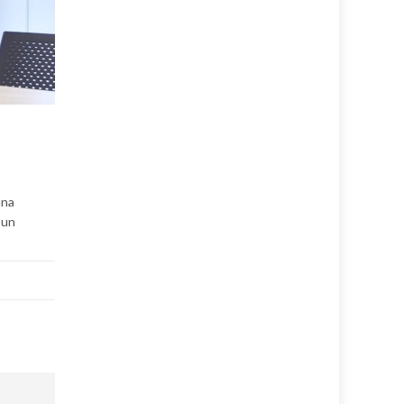
una
 un