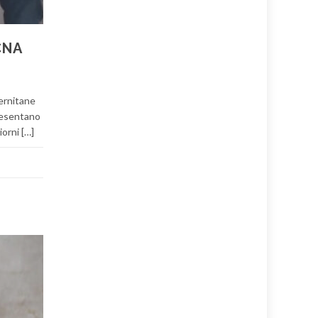
CNA
lernitane
presentano
iorni […]