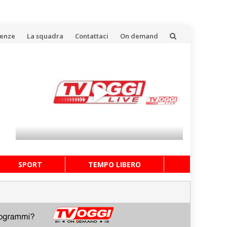
uenze
La squadra
Contattaci
On demand
SPORT
TEMPO LIBERO