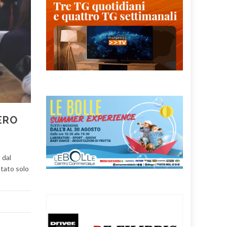
ERO
 dal
stato solo