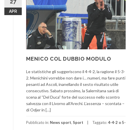
27
APR
MENICO COL DUBBIO MODULO
Le statistiche gli suggeriscono il 4-4-2, la ragione il 5-3-
2. Menichini vorrebbe non dare i… numeri, ma fare punti
pesanti ad Ascoli, inanellando il sesto risultato utile
consecutivo. Sabato prossimo, la Salernitana sarà di
scena al “Del Duca” forte del successo nello scontro
salvezza con il Livorno all’Arechi. L’assenza – scontata –
di Odjer in […]
Pubblicato in:
News sport
,
Sport
Taggato:
4-4-2 o 5-