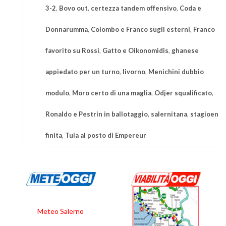
3-2
,
Bovo out
,
certezza tandem offensivo
,
Coda e
Donnarumma
,
Colombo e Franco sugli esterni
,
Franco
favorito su Rossi
,
Gatto e Oikonomidis
,
ghanese
appiedato per un turno
,
livorno
,
Menichini dubbio
modulo
,
Moro certo di una maglia
,
Odjer squalificato
,
Ronaldo e Pestrin in ballotaggio
,
salernitana
,
stagioen
finita
,
Tuia al posto di Empereur
Meteo Salerno