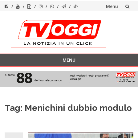
Menu
Vai
al
contenuto
MENU
Vai
al
contenuto
Tag:
Menichini dubbio modulo