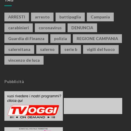
ARRESTI
arresto
battipaglia
Campania
carabinieri
coronavirus
DENUNCIA
Guardia di Finanza
polizia
REGIONE CAMPANIA
salernitana
salerno
serie b
vigili del fuoco
vincenzo de luca
Pubblicità