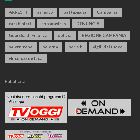
ARRESTI
arresto
battipaglia
Campania
carabinieri
coronavirus
DENUNCIA
Guardia di Finanza
polizia
REGIONE CAMPANIA
salernitana
salerno
serie b
vigili del fuoco
vincenzo de luca
Pubblicità