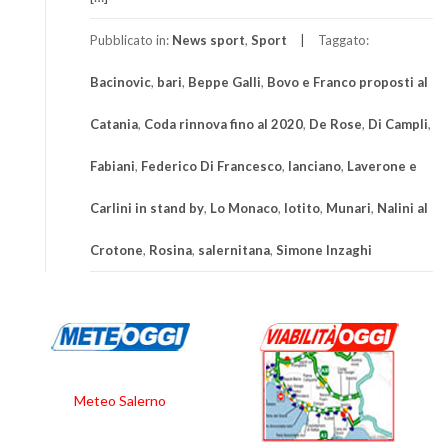
Pubblicato in:
News sport
,
Sport
Taggato:
Bacinovic
,
bari
,
Beppe Galli
,
Bovo e Franco proposti al
Catania
,
Coda rinnova fino al 2020
,
De Rose
,
Di Campli
,
Fabiani
,
Federico Di Francesco
,
lanciano
,
Laverone e
Carlini in stand by
,
Lo Monaco
,
lotito
,
Munari
,
Nalini al
Crotone
,
Rosina
,
salernitana
,
Simone Inzaghi
Meteo Salerno