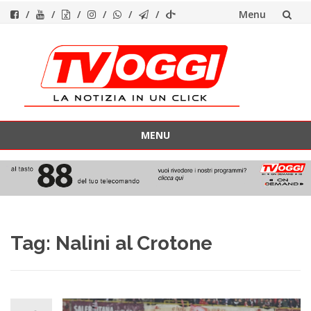
Menu
Vai
al
contenuto
MENU
Vai
al
contenuto
Tag:
Nalini al Crotone