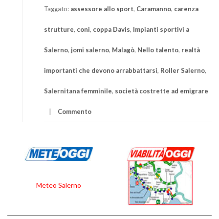
Taggato:
assessore allo sport
,
Caramanno
,
carenza
strutture
,
coni
,
coppa Davis
,
Impianti sportivi a
Salerno
,
jomi salerno
,
Malagò
,
Nello talento
,
realtà
importanti che devono arrabbattarsi
,
Roller Salerno
,
Salernitana femminile
,
società costrette ad emigrare
Commento
Meteo Salerno