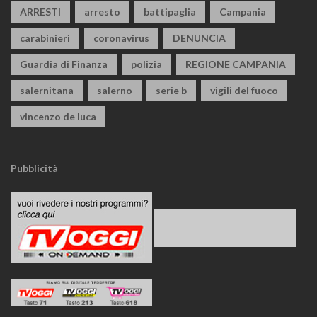
ARRESTI
arresto
battipaglia
Campania
carabinieri
coronavirus
DENUNCIA
Guardia di Finanza
polizia
REGIONE CAMPANIA
salernitana
salerno
serie b
vigili del fuoco
vincenzo de luca
Pubblicità