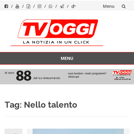
Menu
Vai
al
contenuto
MENU
Vai
al
contenuto
Tag:
Nello talento