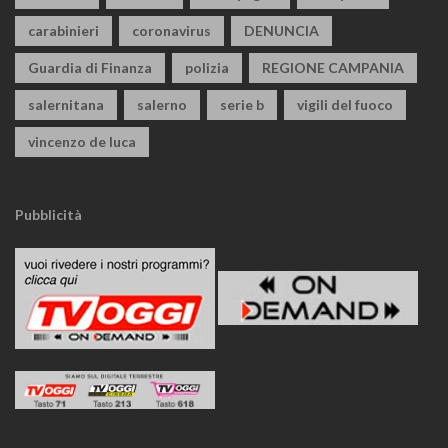
carabinieri
coronavirus
DENUNCIA
Guardia di Finanza
polizia
REGIONE CAMPANIA
salernitana
salerno
serie b
vigili del fuoco
vincenzo de luca
Pubblicità