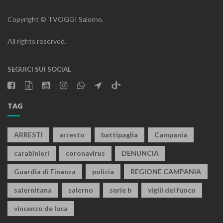
Copyright © TVOGGI Salerno.
All rights reserved.
SEGUICI SUI SOCIAL
TAG
ARRESTI
arresto
battipaglia
Campania
carabinieri
coronavirus
DENUNCIA
Guardia di Finanza
polizia
REGIONE CAMPANIA
salernitana
salerno
serie b
vigili del fuoco
vincenzo de luca