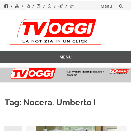
Menu
Vai
al
contenuto
MENU
Vai
al
contenuto
Tag:
Nocera. Umberto I