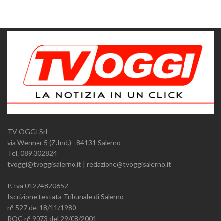
TV OGGI Srl
via Wenner 5 (Z.Ind.) - 84131 Salerno
Tel. 089.302824
tvoggi@tvoggisalerno.it | redazione@tvoggisalerno.it
P. Iva 01224820652
Iscrizione testata Tribunale di Salerno
n° 527 del 18/11/1980
ROC n° 9073 del 29/08/2001