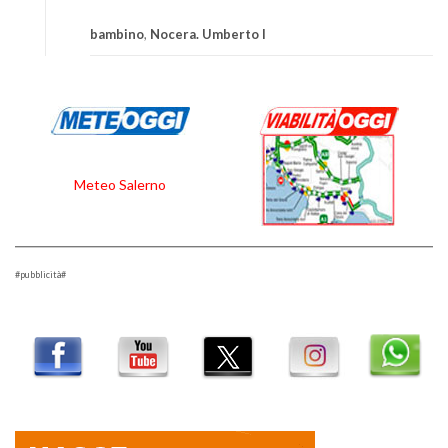
bambino
,
Nocera. Umberto I
Meteo Salerno
#pubblicità#