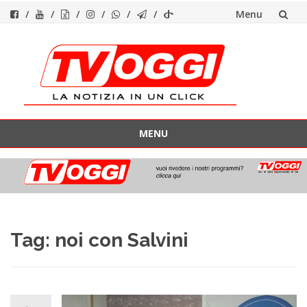
Menu
Vai
al
contenuto
MENU
Vai
al
contenuto
Tag:
noi con Salvini