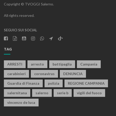
Copyright © TVOGGI Salerno.
All rights reserved.
SEGUICI SUI SOCIAL
TAG
ARRESTI
arresto
battipaglia
Campania
carabinieri
coronavirus
DENUNCIA
Guardia di Finanza
polizia
REGIONE CAMPANIA
salernitana
salerno
serie b
vigili del fuoco
vincenzo de luca