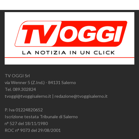
TV OGGI Srl
via Wenner 5 (Z.Ind.) - 84131 Salerno
Tel. 089.302824
tvoggi@tvoggisalerno.it | redazione@tvoggisalerno.it
P. Iva 01224820652
Iscrizione testata Tribunale di Salerno
n° 527 del 18/11/1980
ROC n° 9073 del 29/08/2001