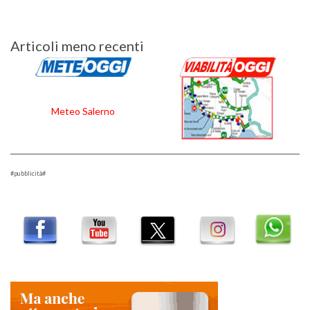
Navigazione
Articoli meno recenti
articoli
Meteo Salerno
#pubblicità#