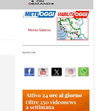
Meteo Salerno
#pubblicità#