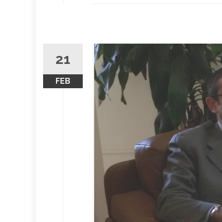
21
FEB