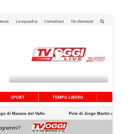
uenze
La squadra
Contattaci
On demand
SPORT
TEMPO LIBERO
l Vallo
Pole di Jorge Martin a Silverstone, Di Giannant