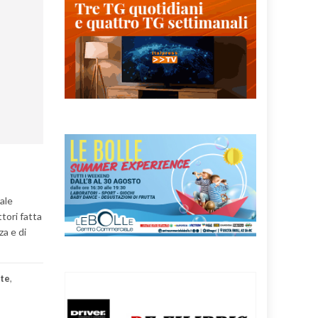
ale
tori fatta
za e di
te
,