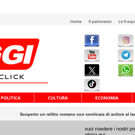
Vai
Home
Il palinsesto
Le freq
al
contenuto
POLITICA
CULTURA
ECONOMIA
to un relitto romano con centinaia di anfore al largo di Mazara de