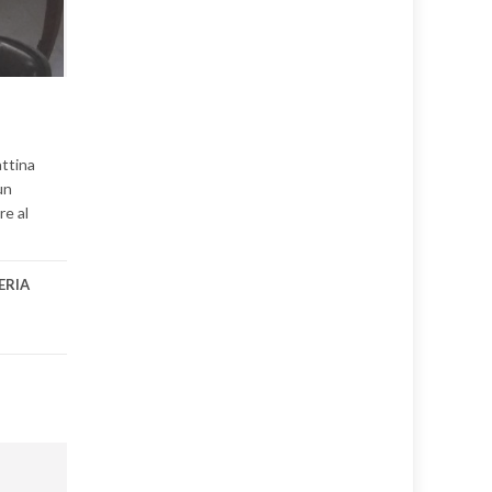
attina
un
re al
ERIA