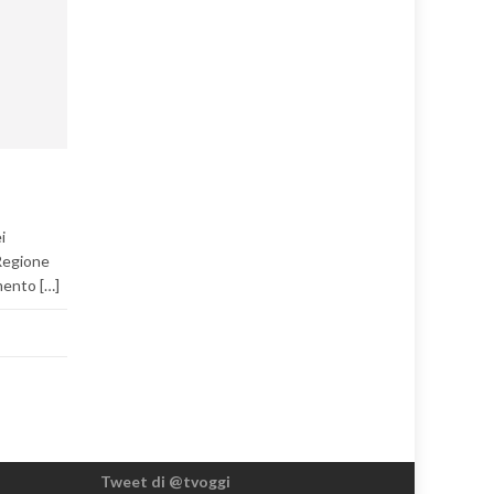
i
 Regione
mento […]
Tweet di @tvoggi