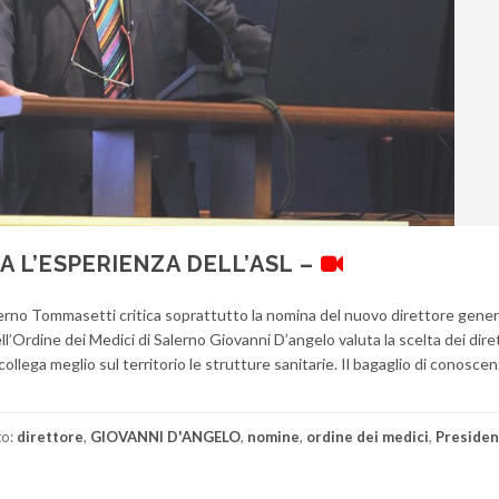
A L’ESPERIENZA DELL’ASL –
Salerno Tommasetti critica soprattutto la nomina del nuovo direttore gener
ll’Ordine dei Medici di Salerno Giovanni D’angelo valuta la scelta dei diret
llega meglio sul territorio le strutture sanitarie. Il bagaglio di conoscen
to:
direttore
,
GIOVANNI D'ANGELO
,
nomine
,
ordine dei medici
,
Presiden