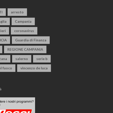
TI
arresto
glia
Campania
ieri
coronavirus
CIA
Guardia di Finanza
REGIONE CAMPANIA
itana
salerno
serie b
el fuoco
vincenzo de luca
à