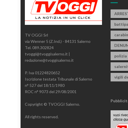
ARRES
battipa
carabin
TV OGGI Srl
via Wenner 5 (Z.Ind.) - 84131 Salerno
DENUN
Tel. 089.302824
tvoggi@tvoggisalerno.it |
polizia
redazione@tvoggisalerno.it
salern
P. Iva 01224820652
vigili d
Iscrizione testata Tribunale di Salerno
n° 527 del 18/11/1980
ROC n° 9073 del 29/08/2001
Pubblicit
Copyright © TVOGGI Salerno.
All rights reserved.