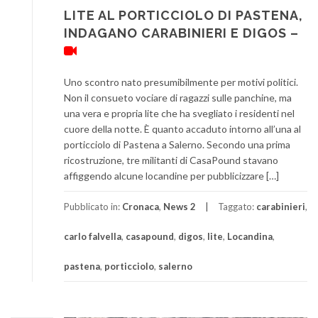
LITE AL PORTICCIOLO DI PASTENA,
INDAGANO CARABINIERI E DIGOS –
Uno scontro nato presumibilmente per motivi politici.
Non il consueto vociare di ragazzi sulle panchine, ma
una vera e propria lite che ha svegliato i residenti nel
cuore della notte. È quanto accaduto intorno all’una al
porticciolo di Pastena a Salerno. Secondo una prima
ricostruzione, tre militanti di CasaPound stavano
affiggendo alcune locandine per pubblicizzare […]
Pubblicato in:
Cronaca
,
News 2
Taggato:
carabinieri
,
carlo falvella
,
casapound
,
digos
,
lite
,
Locandina
,
pastena
,
porticciolo
,
salerno