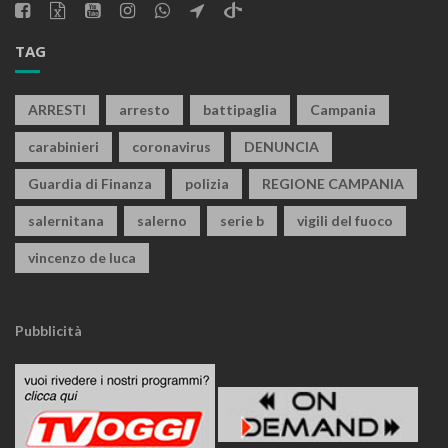
TAG
ARRESTI
arresto
battipaglia
Campania
carabinieri
coronavirus
DENUNCIA
Guardia di Finanza
polizia
REGIONE CAMPANIA
salernitana
salerno
serie b
vigili del fuoco
vincenzo de luca
Pubblicità