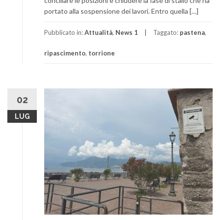
conciliare le posizioni e chiudere la fase di stallo che ha
portato alla sospensione dei lavori. Entro quella […]
Pubblicato in:
Attualità
,
News 1
Taggato:
pastena
,
ripascimento
,
torrione
02
LUG