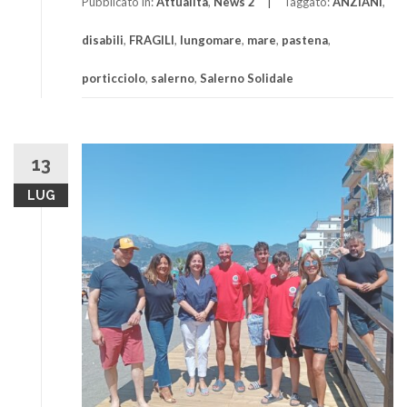
Pubblicato in:
Attualità
,
News 2
Taggato:
ANZIANI
,
disabili
,
FRAGILI
,
lungomare
,
mare
,
pastena
,
porticciolo
,
salerno
,
Salerno Solidale
13
LUG