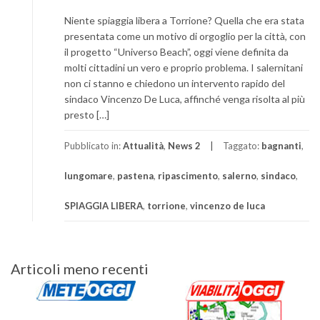
Niente spiaggia libera a Torrione? Quella che era stata
presentata come un motivo di orgoglio per la città, con
il progetto “Universo Beach”, oggi viene definita da
molti cittadini un vero e proprio problema. I salernitani
non ci stanno e chiedono un intervento rapido del
sindaco Vincenzo De Luca, affinché venga risolta al più
presto […]
Pubblicato in:
Attualità
,
News 2
Taggato:
bagnanti
,
lungomare
,
pastena
,
ripascimento
,
salerno
,
sindaco
,
SPIAGGIA LIBERA
,
torrione
,
vincenzo de luca
Navigazione
Articoli meno recenti
articoli