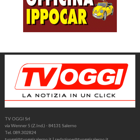
TV OGGI Srl
via Wenner 5 (Z.Ind.) - 84131 Salerno
Tel. 089.302824
tvoggi@tvoggisalerno.it | redazione@tvoggisalerno.it