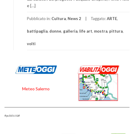
e […]
Pubblicato in:
Cultura
,
News 2
Taggato:
ARTE
,
battipaglia
,
donne
,
galleria
,
life art
,
mostra
,
pittura
,
volti
Meteo Salerno
#pubblicità#