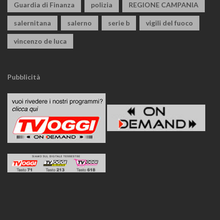
Guardia di Finanza
polizia
REGIONE CAMPANIA
salernitana
salerno
serie b
vigili del fuoco
vincenzo de luca
Pubblicità