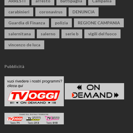
ARRESTI
arresto
battipaglia
Campania
carabinieri
coronavirus
DENUNCIA
Guardia di Finanza
polizia
REGIONE CAMPANIA
salernitana
salerno
serie b
vigili del fuoco
vincenzo de luca
Pubblicità