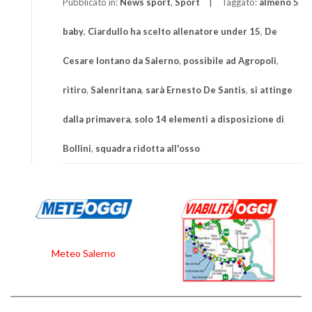
Pubblicato in:
News sport
,
Sport
Taggato:
almeno 5
baby
,
Ciardullo ha scelto allenatore under 15
,
De
Cesare lontano da Salerno
,
possibile ad Agropoli
,
ritiro
,
Salenritana
,
sarà Ernesto De Santis
,
si attinge
dalla primavera
,
solo 14 elementi a disposizione di
Bollini
,
squadra ridotta all'osso
Meteo Salerno