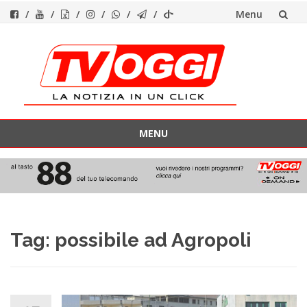
Menu
Vai
al
contenuto
MENU
Vai
al
contenuto
Tag:
possibile ad Agropoli