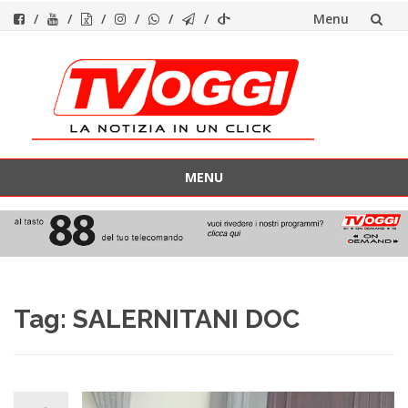
Menu
Vai
al
contenuto
MENU
Vai
al
contenuto
Tag:
SALERNITANI DOC