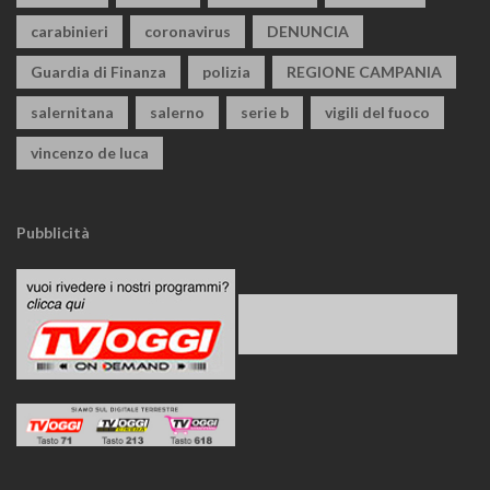
carabinieri
coronavirus
DENUNCIA
Guardia di Finanza
polizia
REGIONE CAMPANIA
salernitana
salerno
serie b
vigili del fuoco
vincenzo de luca
Pubblicità