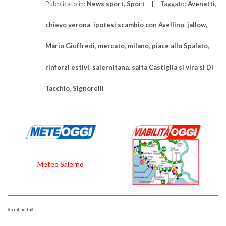
Pubblicato in:
News sport
,
Sport
Taggato:
Avenatti
,
chievo verona
,
ipotesi scambio con Avellino
,
jallow
,
Mario Giuffredi
,
mercato
,
milano
,
piace allo Spalato
,
rinforzi estivi
,
salernitana
,
salta Castiglia si vira si Di
Tacchio
,
Signorelli
Meteo Salerno
#pubblicità#