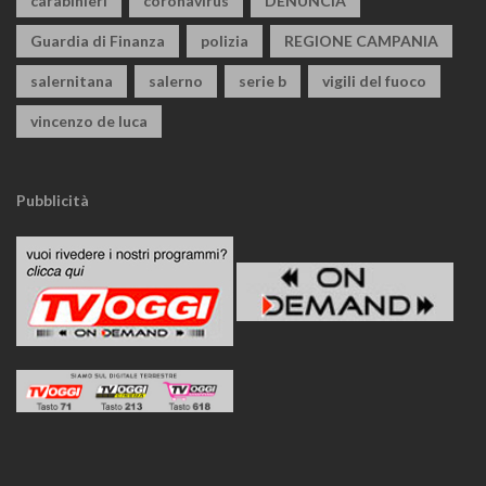
carabinieri
coronavirus
DENUNCIA
Guardia di Finanza
polizia
REGIONE CAMPANIA
salernitana
salerno
serie b
vigili del fuoco
vincenzo de luca
Pubblicità