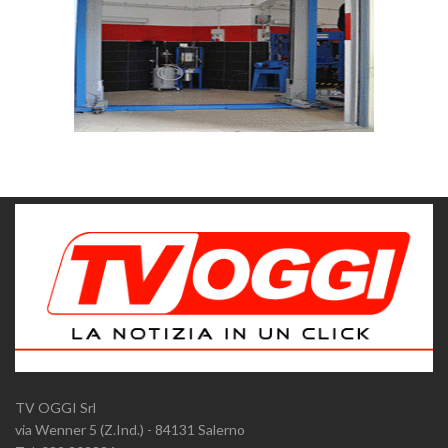
TV OGGI Srl
via Wenner 5 (Z.Ind.) - 84131 Salerno