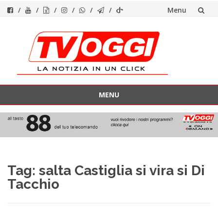
Menu
Vai
al
contenuto
MENU
Vai
al
contenuto
Tag:
salta Castiglia si vira si Di
Tacchio