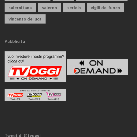
salernitana
salerno
serie b
vigili del fuoco
vincenzo de luca
Pubblicità
Tweet di @tvoggi