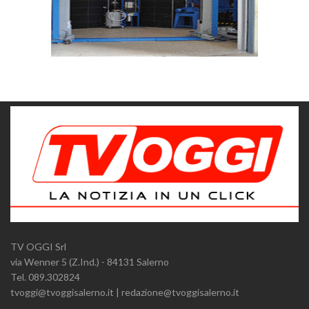
TV OGGI Srl
via Wenner 5 (Z.Ind.) - 84131 Salerno
Tel. 089.302824
tvoggi@tvoggisalerno.it | redazione@tvoggisalerno.it