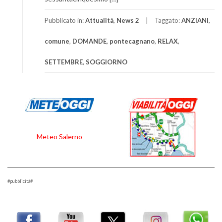
Pubblicato in:
Attualità
,
News 2
Taggato:
ANZIANI
,
comune
,
DOMANDE
,
pontecagnano
,
RELAX
,
SETTEMBRE
,
SOGGIORNO
Meteo Salerno
#pubblicità#