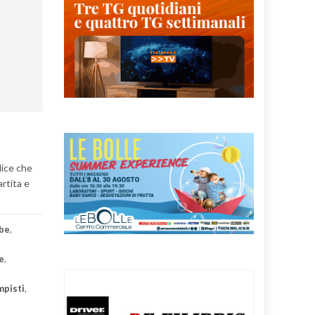
dice che
rtita e
mbe
,
e
,
mpisti
,