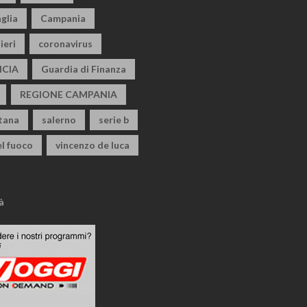
glia
Campania
ieri
coronavirus
CIA
Guardia di Finanza
REGIONE CAMPANIA
itana
salerno
serie b
el fuoco
vincenzo de luca
à