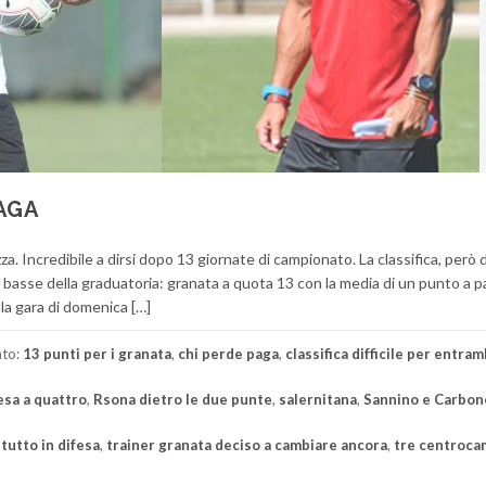
PAGA
zza. Incredibile a dirsi dopo 13 giornate di campionato. La classifica, però 
basse della graduatoria: granata a quota 13 con la media di un punto a pa
 la gara di domenica […]
ato:
13 punti per i granata
,
chi perde paga
,
classifica difficile per entra
esa a quattro
,
Rsona dietro le due punte
,
salernitana
,
Sannino e Carbon
tutto in difesa
,
trainer granata deciso a cambiare ancora
,
tre centroca