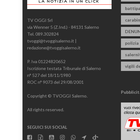
battipa
carabin
TV OGGI Srl
via Wenner 5 (Z.Ind.) - 84131 Salerno
DENUN
Tel. 089.302824
tvoggi@tvoggisalerno.it |
polizia
redazione@tvoggisalerno.it
salern
P. Iva 01224820652
vigili d
Iscrizione testata Tribunale di Salerno
n° 527 del 18/11/1980
ROC n° 9073 del 29/08/2001
Pubblicit
Copyright © TVOGGI Salerno.
All rights reserved.
SEGUICI SUI SOCIAL