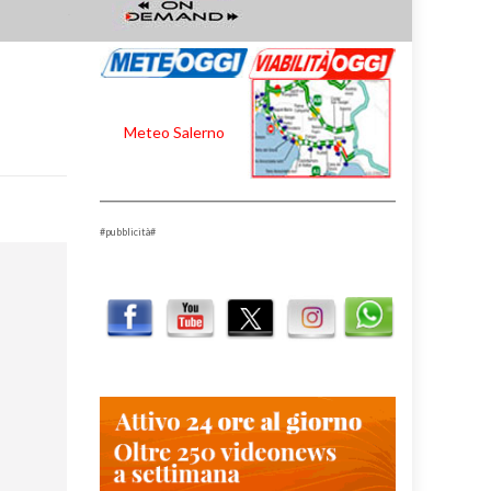
Meteo Salerno
#pubblicità#