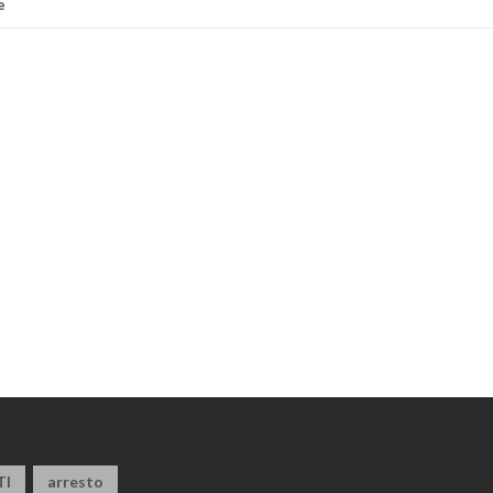
e
TI
arresto