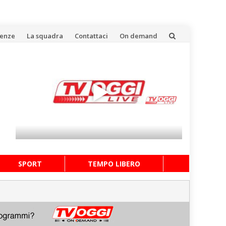
uenze
La squadra
Contattaci
On demand
SPORT
TEMPO LIBERO