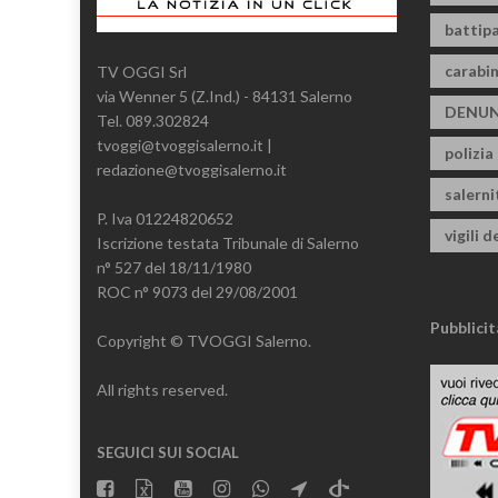
battipa
carabin
TV OGGI Srl
via Wenner 5 (Z.Ind.) - 84131 Salerno
DENUN
Tel. 089.302824
tvoggi@tvoggisalerno.it |
polizia
redazione@tvoggisalerno.it
salern
P. Iva 01224820652
vigili d
Iscrizione testata Tribunale di Salerno
n° 527 del 18/11/1980
ROC n° 9073 del 29/08/2001
Pubblicit
Copyright © TVOGGI Salerno.
All rights reserved.
SEGUICI SUI SOCIAL