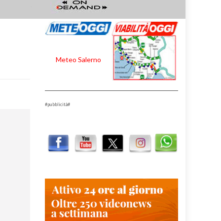
Meteo Salerno
#pubblicità#