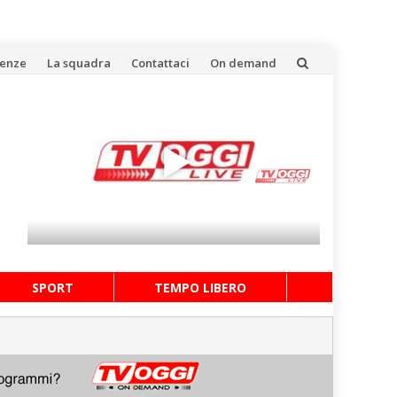
uenze
La squadra
Contattaci
On demand
SPORT
TEMPO LIBERO