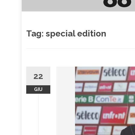
Tag:
special edition
22
GIU