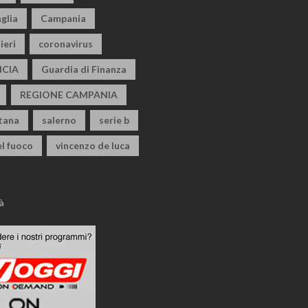
glia
Campania
ieri
coronavirus
CIA
Guardia di Finanza
REGIONE CAMPANIA
itana
salerno
serie b
el fuoco
vincenzo de luca
à