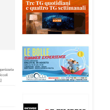
rganizzata
ccoli
]