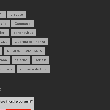
TI
arresto
glia
Campania
ieri
coronavirus
CIA
Guardia di Finanza
REGIONE CAMPANIA
itana
salerno
serie b
el fuoco
vincenzo de luca
à