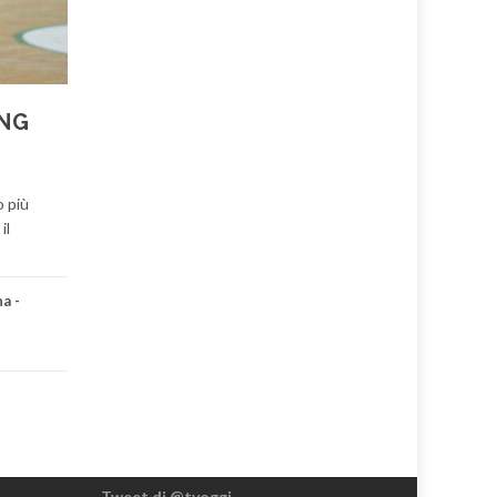
ING
o più
il
a -
Tweet di @tvoggi