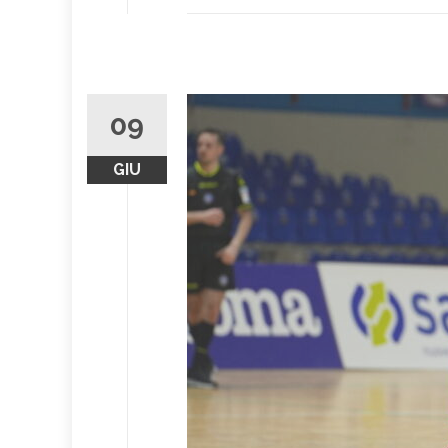
09
GIU