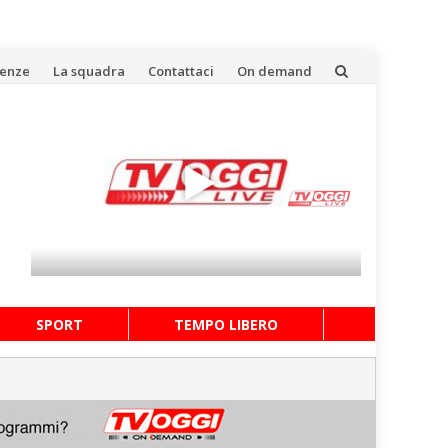
uenze
La squadra
Contattaci
On demand
SPORT
TEMPO LIBERO