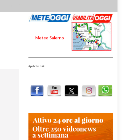
Meteo Salerno
#pubblicità#