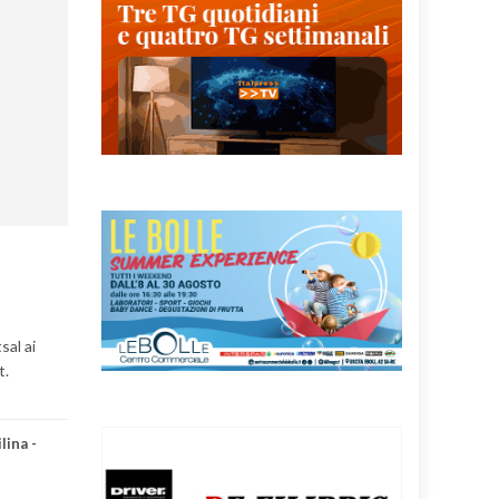
sal ai
t.
lina -