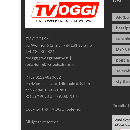
TAG
ARRES
battipa
carabin
TV OGGI Srl
via Wenner 5 (Z.Ind.) - 84131 Salerno
DENUN
Tel. 089.302824
tvoggi@tvoggisalerno.it |
polizia
redazione@tvoggisalerno.it
salern
P. Iva 01224820652
vigili d
Iscrizione testata Tribunale di Salerno
n° 527 del 18/11/1980
ROC n° 9073 del 29/08/2001
Pubblicit
Copyright © TVOGGI Salerno.
All rights reserved.