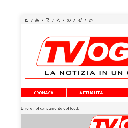
Vai
CRONACA
ATTUALITÀ
al
contenuto
Errore nel caricamento del feed.