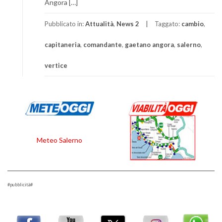
Angora […]
Pubblicato in:
Attualità
,
News 2
Taggato:
cambio
,
capitaneria
,
comandante
,
gaetano angora
,
salerno
,
vertice
Meteo Salerno
#pubblicità#