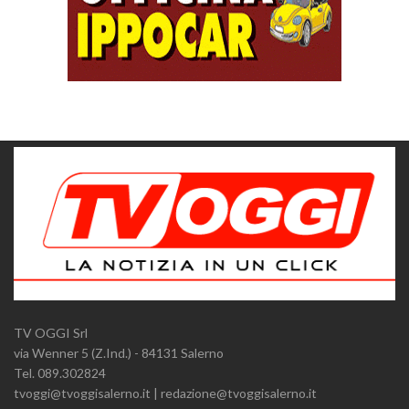
TV OGGI Srl
via Wenner 5 (Z.Ind.) - 84131 Salerno
Tel. 089.302824
tvoggi@tvoggisalerno.it | redazione@tvoggisalerno.it