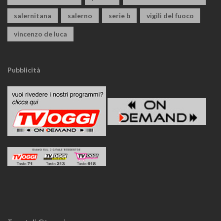
salernitana
salerno
serie b
vigili del fuoco
vincenzo de luca
Pubblicità