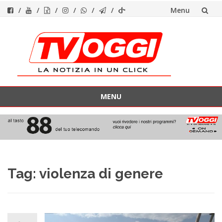
Menu
Vai
al
contenuto
MENU
Vai
al
contenuto
Tag:
violenza di genere