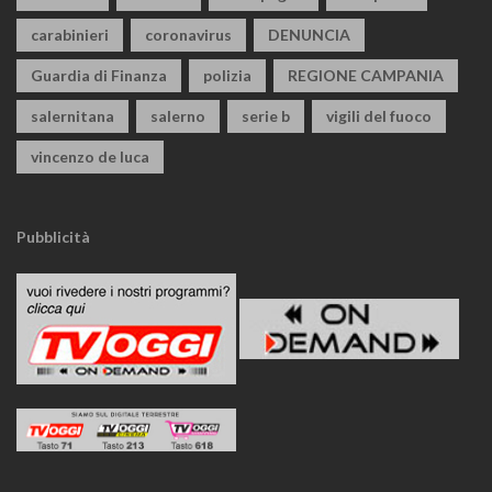
carabinieri
coronavirus
DENUNCIA
Guardia di Finanza
polizia
REGIONE CAMPANIA
salernitana
salerno
serie b
vigili del fuoco
vincenzo de luca
Pubblicità