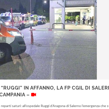
RUGGI” IN AFFANNO, LA FP CGIL DI SALER
 CAMPANIA –
, reparti saturi: all’ospedale Ruggi d’Aragona di Salerno l’emergenza che s