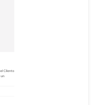
del Cilento
r un