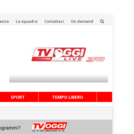
uenze
La squadra
Contattaci
On demand
SPORT
TEMPO LIBERO