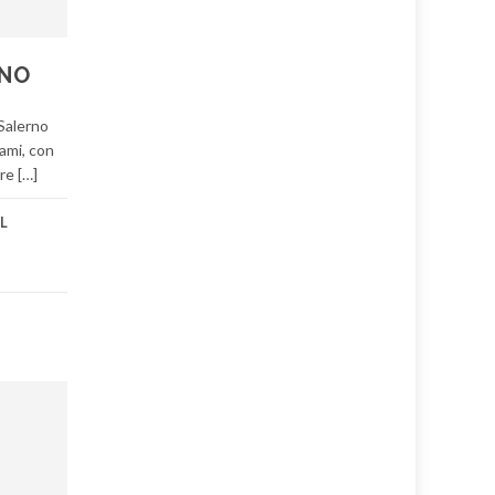
RNO
 Salerno
ami, con
re […]
IL