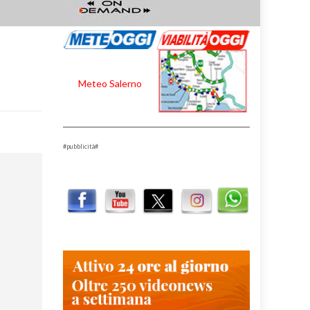
Meteo Salerno
#pubblicità#