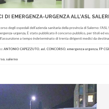
CI DI EMERGENZA-URGENZA ALL’ASL SALE
corso degli ospedali dell’azienda sanitaria della provincia di Salerno: l’ASL
rgenza-urgenza, È stato pubblicato il concorso pubblico, per titoli ed es
all’assunzione a tempo indeterminato di trenta dirigenti medici da destina
to:
ANTONIO CAPEZZUTO
,
asl
,
CONCORSO
,
emergenza urgenza
,
FP CG
rso
,
salerno