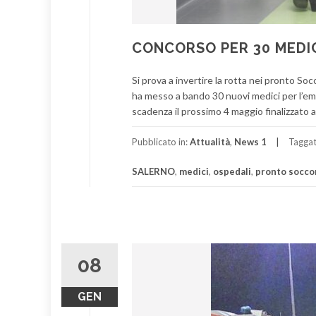
CONCORSO PER 30 MEDI
Si prova a invertire la rotta nei pronto Soc
ha messo a bando 30 nuovi medici per l’eme
scadenza il prossimo 4 maggio finalizzato 
Pubblicato in:
Attualità
,
News 1
Tagga
SALERNO
,
medici
,
ospedali
,
pronto socco
08
GEN