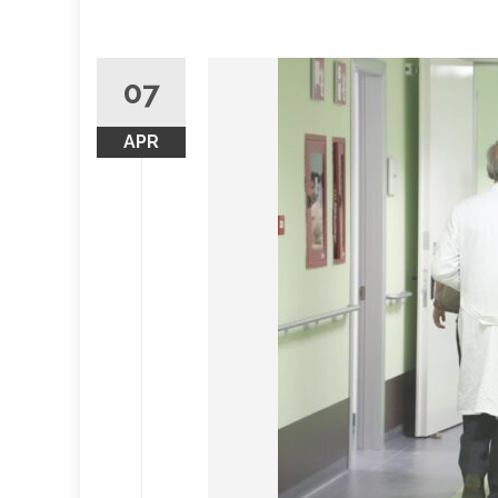
07
APR