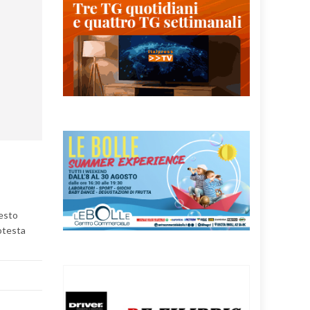
uesto
otesta