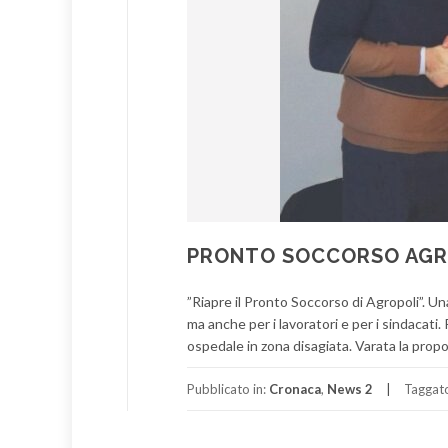
PRONTO SOCCORSO AGROP
”Riapre il Pronto Soccorso di Agropoli”. Una
ma anche per i lavoratori e per i sindacati
ospedale in zona disagiata. Varata la propo
Pubblicato in:
Cronaca
,
News 2
Taggat