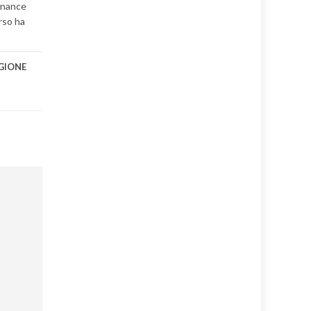
ernance
orso ha
GIONE