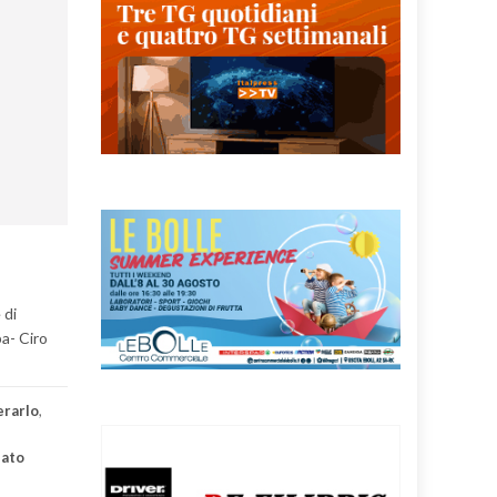
 di
a- Ciro
erarlo
,
ato