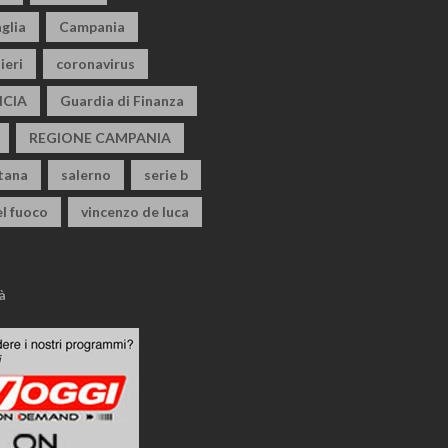
glia
Campania
ieri
coronavirus
CIA
Guardia di Finanza
REGIONE CAMPANIA
itana
salerno
serie b
el fuoco
vincenzo de luca
à