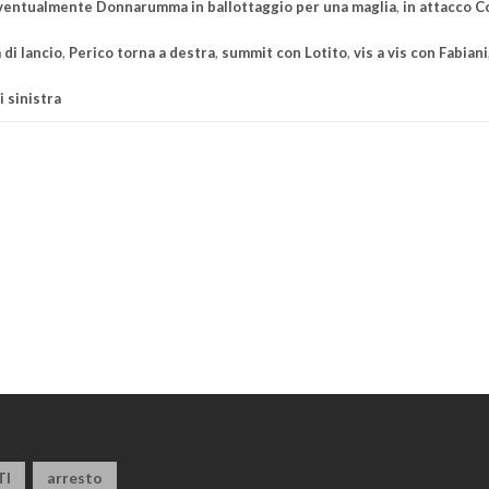
ventualmente Donnarumma in ballottaggio per una maglia
,
in attacco C
 di lancio
,
Perico torna a destra
,
summit con Lotito
,
vis a vis con Fabiani
i sinistra
TI
arresto