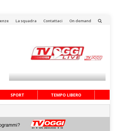
uenze
La squadra
Contattaci
On demand
SPORT
TEMPO LIBERO