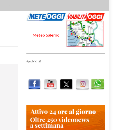
Meteo Salerno
#pubblicità#