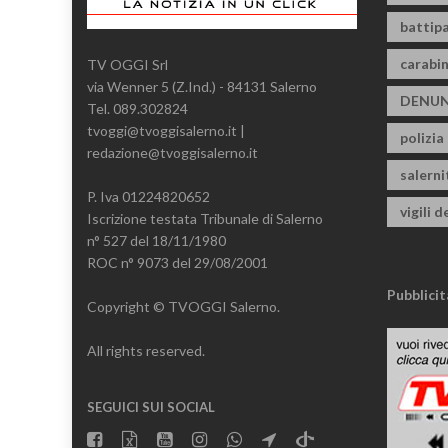
battipa
carabin
TV OGGI Srl
via Wenner 5 (Z.Ind.) - 84131 Salerno
DENUN
Tel. 089.302824
tvoggi@tvoggisalerno.it |
polizia
redazione@tvoggisalerno.it
salern
P. Iva 01224820652
vigili d
Iscrizione testata Tribunale di Salerno
n° 527 del 18/11/1980
ROC n° 9073 del 29/08/2001
Pubblicit
Copyright © TVOGGI Salerno.
All rights reserved.
SEGUICI SUI SOCIAL