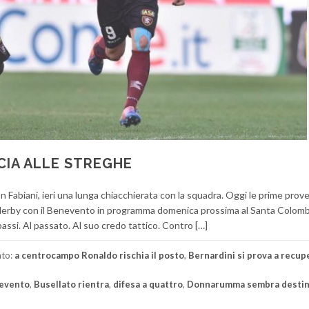
CCIA ALLE STREGHE
con Fabiani, ieri una lunga chiacchierata con la squadra. Oggi le prime prove
mo derby con il Benevento in programma domenica prossima al Santa Colomb
assi. Al passato. Al suo credo tattico. Contro […]
ato:
a centrocampo Ronaldo rischia il posto
,
Bernardini si prova a recup
nevento
,
Busellato rientra
,
difesa a quattro
,
Donnarumma sembra destin