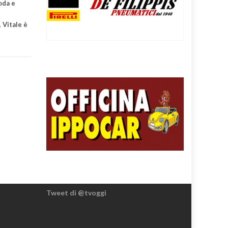
oda e
,
Vitale è
Tweet di @tvoggi