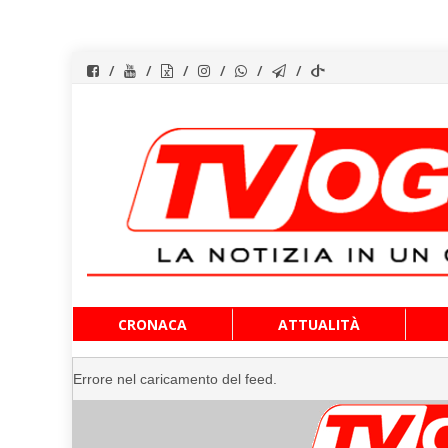
Vai
CRONACA
ATTUALITÀ
al
contenuto
Errore nel caricamento del feed.