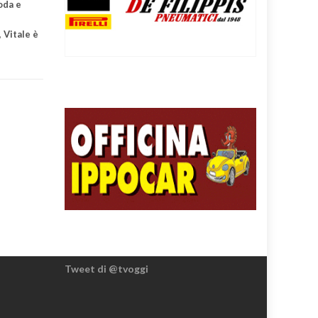
oda e
,
Vitale è
Tweet di @tvoggi