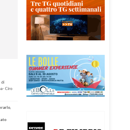
 di
a- Ciro
erarlo
,
ato