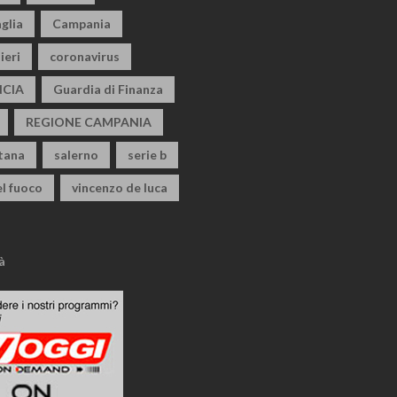
glia
Campania
ieri
coronavirus
CIA
Guardia di Finanza
REGIONE CAMPANIA
itana
salerno
serie b
el fuoco
vincenzo de luca
à