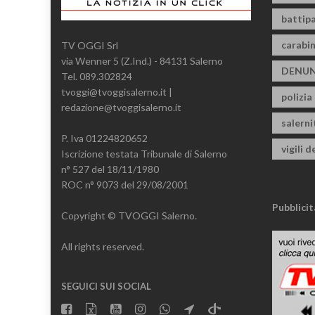
battipa
carabin
TV OGGI Srl
via Wenner 5 (Z.Ind.) - 84131 Salerno
DENUN
Tel. 089.302824
tvoggi@tvoggisalerno.it |
polizia
redazione@tvoggisalerno.it
salern
P. Iva 01224820652
vigili d
Iscrizione testata Tribunale di Salerno
n° 527 del 18/11/1980
ROC n° 9073 del 29/08/2001
Pubblicit
Copyright © TVOGGI Salerno.
All rights reserved.
SEGUICI SUI SOCIAL