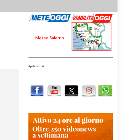
Meteo Salerno
#pubblicità#