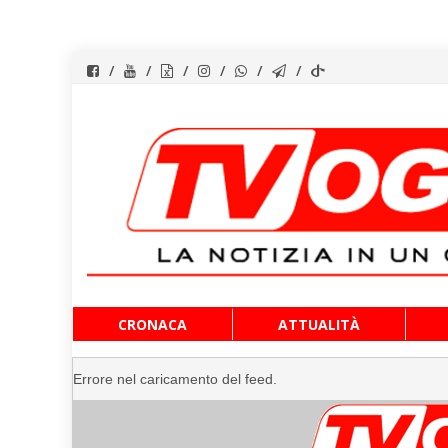
Vai
CRONACA
ATTUALITÀ
al
contenuto
Errore nel caricamento del feed.