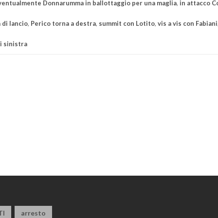
ventualmente Donnarumma in ballottaggio per una maglia
,
in attacco C
 di lancio
,
Perico torna a destra
,
summit con Lotito
,
vis a vis con Fabiani
i sinistra
TI
arresto