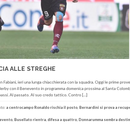
CCIA ALLE STREGHE
con Fabiani, ieri una lunga chiacchierata con la squadra. Oggi le prime prove
mo derby con il Benevento in programma domenica prossima al Santa Colomb
assi. Al passato. Al suo credo tattico. Contro […]
ato:
a centrocampo Ronaldo rischia il posto
,
Bernardini si prova a recup
nevento
,
Busellato rientra
,
difesa a quattro
,
Donnarumma sembra destin