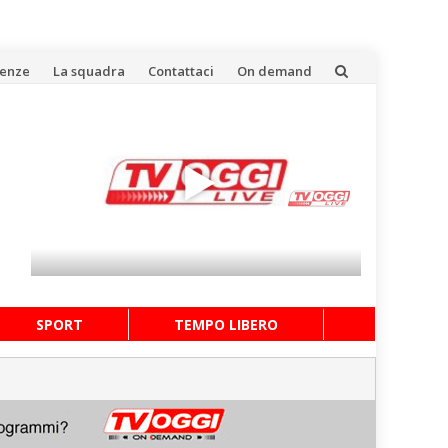
uenze
La squadra
Contattaci
On demand
SPORT
TEMPO LIBERO