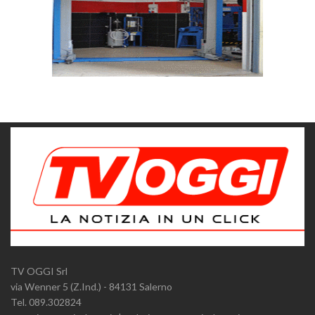
TV OGGI Srl
via Wenner 5 (Z.Ind.) - 84131 Salerno
Tel. 089.302824