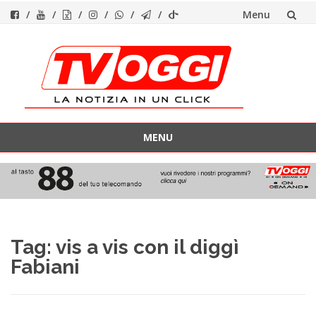
Menu
Vai
al
contenuto
MENU
Vai
al
contenuto
Tag:
vis a vis con il diggì
Fabiani