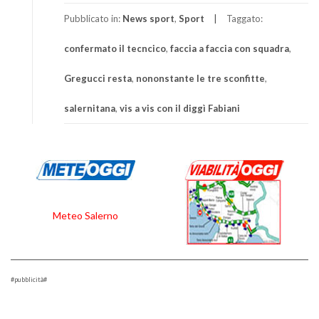
Pubblicato in:
News sport
,
Sport
Taggato:
confermato il tecncico
,
faccia a faccia con squadra
,
Gregucci resta
,
nononstante le tre sconfitte
,
salernitana
,
vis a vis con il diggì Fabiani
Meteo Salerno
#pubblicità#