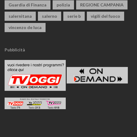
Guardia di Finanza
polizia
REGIONE CAMPANIA
salernitana
salerno
serie b
vigili del fuoco
vincenzo de luca
Pubblicità