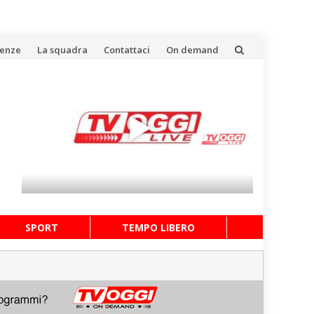
uenze
La squadra
Contattaci
On demand
SPORT
TEMPO LIBERO