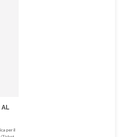
 AL
ca per il
p/Ticket.