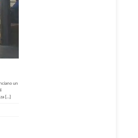
anciano un
i
za […]