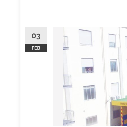
03
FEB