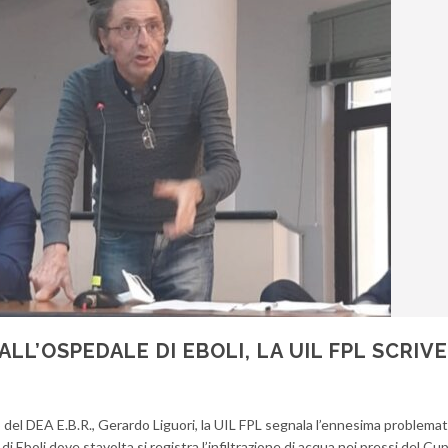
ALL’OSPEDALE DI EBOLI, LA UIL FPL SCRIVE
o del DEA E.B.R., Gerardo Liguori, la UIL FPL segnala l’ennesima problemati
 Eboli dove stavolta si registra l’infiltrazione di acqua nei pressi del Cu