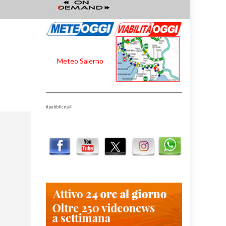
Meteo Salerno
#pubblicità#