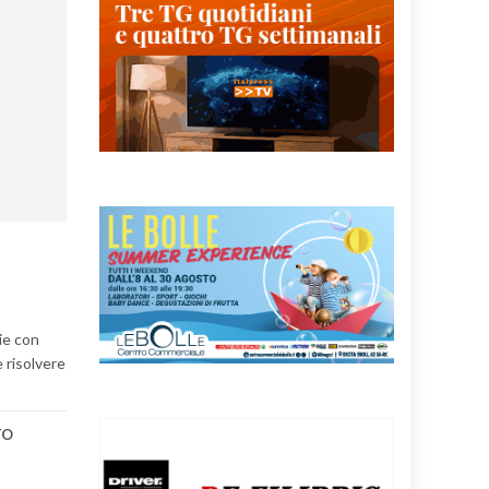
ie con
 risolvere
TO