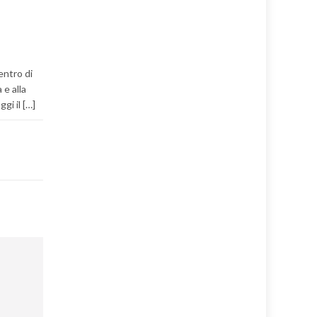
entro di
 e alla
gi il […]