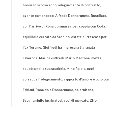
bonus lo scorso anno
,
adeguamento di contratto
,
agente partenopeo
,
Alfredo Donnarumma
,
Busellato
,
con l'arrivo di Ronaldo smussatosi
,
coppia con Coda
,
equilibrio cercato da Sannino
,
estate burrascosa per
l'ex Teramo
,
Giuffredi ha in procura 5 granata
,
Laverone
,
Mario Giuffredi
,
Mario MArtone
,
mezza
squadra nella sua scuderia
,
Mino Raiola
,
oggi
vorrebbe l'adeguamento
,
rapporto d'amore e odio con
Fabiani
,
Ronaldo e Donnarumma
,
salernitana
,
Scognamiglio incrinatosi
,
voci di mercato
,
Zito