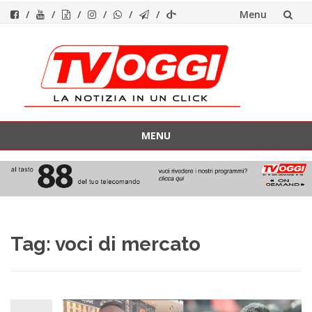
Menu
Vai
al
contenuto
MENU
Vai
al
contenuto
Tag:
voci di mercato