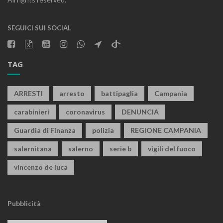
SEGUICI SUI SOCIAL
TAG
ARRESTI
arresto
battipaglia
Campania
carabinieri
coronavirus
DENUNCIA
Guardia di Finanza
polizia
REGIONE CAMPANIA
salernitana
salerno
serie b
vigili del fuoco
vincenzo de luca
Pubblicità