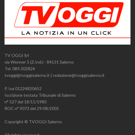
TV OGGI Srl
via Wenner 5 (Z.Ind.) - 84131 Salerno
Tel. 089.302824
tvoggi@tvoggisalerno.it | redazione@tvoggisalerno.it
P. Iva 01224820652
Iscrizione testata Tribunale di Salerno
n° 527 del 18/11/1980
ROC n° 9073 del 29/08/2001
Copyright © TVOGGI Salerno.
All rights reserved.