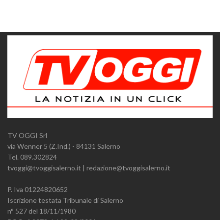
TV OGGI Srl
via Wenner 5 (Z.Ind.) - 84131 Salerno
Tel. 089.302824
tvoggi@tvoggisalerno.it | redazione@tvoggisalerno.it
P. Iva 01224820652
Iscrizione testata Tribunale di Salerno
n° 527 del 18/11/1980