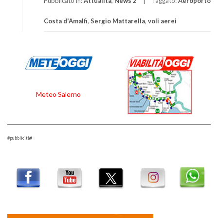
Pubblicato in:
Attualità
,
News 2
Taggato:
Aeroporto
Costa d'Amalfi
,
Sergio Mattarella
,
voli aerei
Meteo Salerno
#pubblicità#