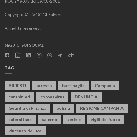
ROC n° 9073 del 29/08/2001
Copyright © TVOGGI Salerno.
All rights reserved.
SEGUICI SUI SOCIAL
TAG
ARRESTI
arresto
battipaglia
Campania
carabinieri
coronavirus
DENUNCIA
Guardia di Finanza
polizia
REGIONE CAMPANIA
salernitana
salerno
serie b
vigili del fuoco
vincenzo de luca