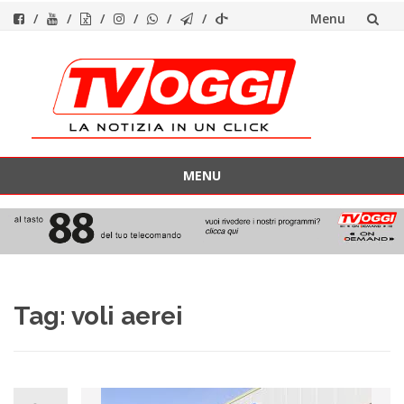
Menu
Vai
al
contenuto
MENU
Vai
al
contenuto
Tag:
voli aerei