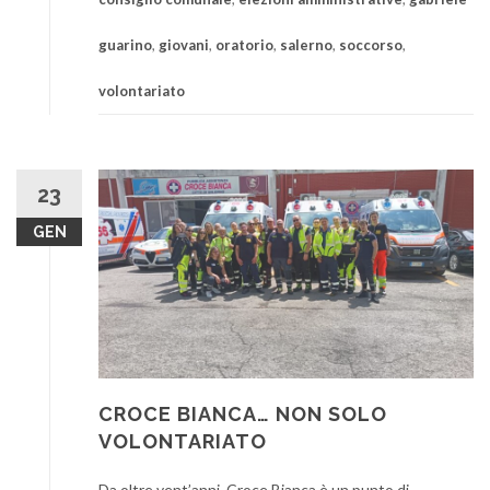
guarino
,
giovani
,
oratorio
,
salerno
,
soccorso
,
volontariato
23
GEN
CROCE BIANCA… NON SOLO
VOLONTARIATO
Da oltre vent’anni, Croce Bianca è un punto di