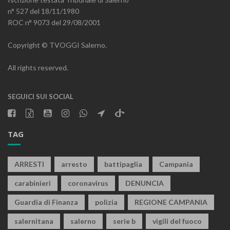
n° 527 del 18/11/1980
ROC n° 9073 del 29/08/2001
Copyright © TVOGGI Salerno.
All rights reserved.
SEGUICI SUI SOCIAL
TAG
ARRESTI
arresto
battipaglia
Campania
carabinieri
coronavirus
DENUNCIA
Guardia di Finanza
polizia
REGIONE CAMPANIA
salernitana
salerno
serie b
vigili del fuoco