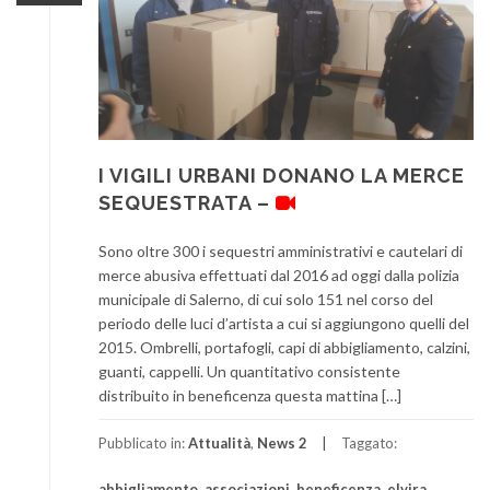
I VIGILI URBANI DONANO LA MERCE
SEQUESTRATA –
Sono oltre 300 i sequestri amministrativi e cautelari di
merce abusiva effettuati dal 2016 ad oggi dalla polizia
municipale di Salerno, di cui solo 151 nel corso del
periodo delle luci d’artista a cui si aggiungono quelli del
2015. Ombrelli, portafogli, capi di abbigliamento, calzini,
guanti, cappelli. Un quantitativo consistente
distribuito in beneficenza questa mattina […]
Pubblicato in:
Attualità
,
News 2
Taggato:
abbigliamento
,
associazioni
,
beneficenza
,
elvira