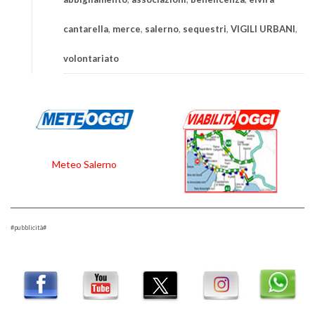
cantarella
,
merce
,
salerno
,
sequestri
,
VIGILI URBANI
,
volontariato
Meteo Salerno
#pubblicità#