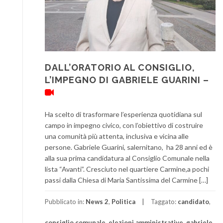
DALL’ORATORIO AL CONSIGLIO,
L’IMPEGNO DI GABRIELE GUARINI –
Ha scelto di trasformare l’esperienza quotidiana sul
campo in impegno civico, con l’obiettivo di costruire
una comunità più attenta, inclusiva e vicina alle
persone. Gabriele Guarini, salernitano, ha 28 anni ed è
alla sua prima candidatura al Consiglio Comunale nella
lista “Avanti”. Cresciuto nel quartiere Carmine,a pochi
passi dalla Chiesa di Maria Santissima del Carmine […]
Pubblicato in:
News 2
,
Politica
Taggato:
candidato
,
consiglio comunale
,
elezioni amministrative
,
gabriele