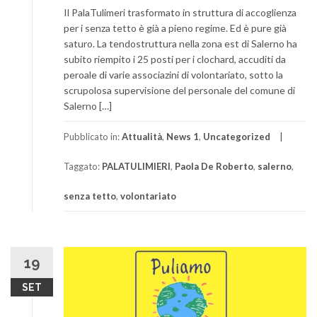
Il PalaTulimeri trasformato in struttura di accoglienza
per i senza tetto è già a pieno regime. Ed è pure già
saturo. La tendostruttura nella zona est di Salerno ha
subito riempito i 25 posti per i clochard, accuditi da
peroale di varie associazini di volontariato, sotto la
scrupolosa supervisione del personale del comune di
Salerno […]
Pubblicato in:
Attualità
,
News 1
,
Uncategorized
Taggato:
PALATULIMIERI
,
Paola De Roberto
,
salerno
,
senza tetto
,
volontariato
19
SET