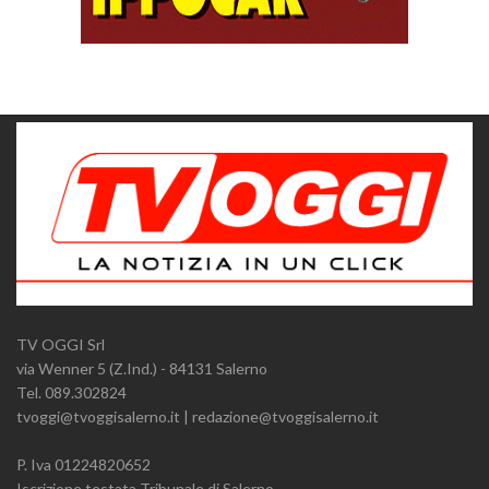
TV OGGI Srl
via Wenner 5 (Z.Ind.) - 84131 Salerno
Tel. 089.302824
tvoggi@tvoggisalerno.it | redazione@tvoggisalerno.it
P. Iva 01224820652
Iscrizione testata Tribunale di Salerno