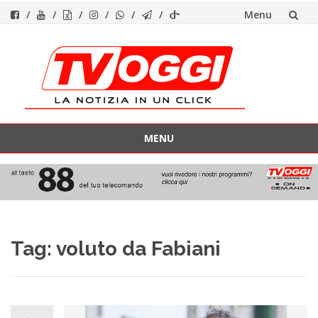
Menu
Vai
al
contenuto
MENU
Vai
al
contenuto
Tag:
voluto da Fabiani