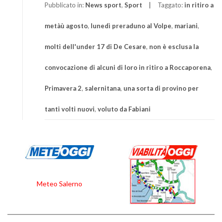
Pubblicato in:
News sport
,
Sport
Taggato:
in ritiro a
metàù agosto
,
lunedì preraduno al Volpe
,
mariani
,
molti dell'under 17 di De Cesare
,
non è esclusa la
convocazione di alcuni di loro in ritiro a Roccaporena
,
Primavera 2
,
salernitana
,
una sorta di provino per
tanti volti nuovi
,
voluto da Fabiani
Meteo Salerno