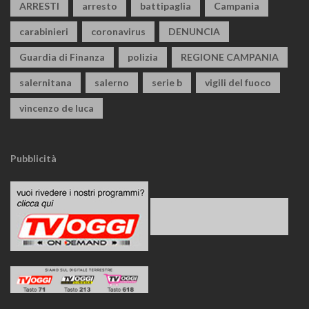
ARRESTI
arresto
battipaglia
Campania
carabinieri
coronavirus
DENUNCIA
Guardia di Finanza
polizia
REGIONE CAMPANIA
salernitana
salerno
serie b
vigili del fuoco
vincenzo de luca
Pubblicità