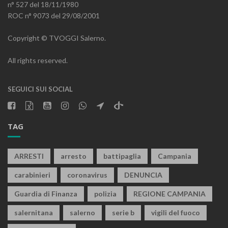
n° 527 del 18/11/1980
ROC n° 9073 del 29/08/2001
Copyright © TVOGGI Salerno.
All rights reserved.
SEGUICI SUI SOCIAL
TAG
ARRESTI
arresto
battipaglia
Campania
carabinieri
coronavirus
DENUNCIA
Guardia di Finanza
polizia
REGIONE CAMPANIA
salernitana
salerno
serie b
vigili del fuoco