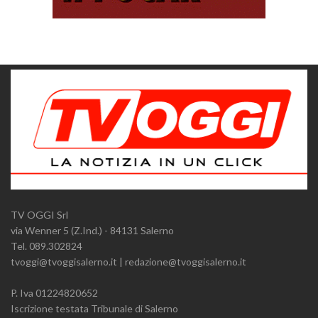
TV OGGI Srl
via Wenner 5 (Z.Ind.) - 84131 Salerno
Tel. 089.302824
tvoggi@tvoggisalerno.it | redazione@tvoggisalerno.it
P. Iva 01224820652
Iscrizione testata Tribunale di Salerno