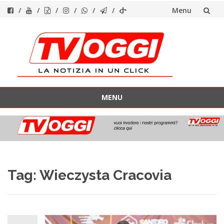
Menu
Vai
al
contenuto
MENU
Vai
al
contenuto
Tag:
Wieczysta Cracovia