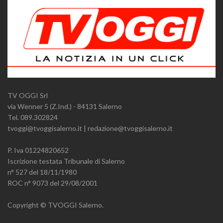
TV OGGI Srl
via Wenner 5 (Z.Ind.) - 84131 Salerno
Tel. 089.302824
tvoggi@tvoggisalerno.it | redazione@tvoggisalerno.it
P. Iva 01224820652
Iscrizione testata Tribunale di Salerno
n° 527 del 18/11/1980
ROC n° 9073 del 29/08/2001
Copyright © TVOGGI Salerno.