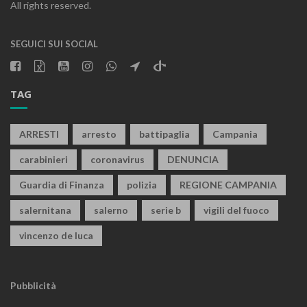
All rights reserved.
SEGUICI SUI SOCIAL
TAG
ARRESTI
arresto
battipaglia
Campania
carabinieri
coronavirus
DENUNCIA
Guardia di Finanza
polizia
REGIONE CAMPANIA
salernitana
salerno
serie b
vigili del fuoco
vincenzo de luca
Pubblicità