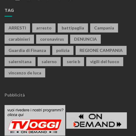
TAG
ARRESTI
arresto
battipaglia
Campania
carabinieri
coronavirus
DENUNCIA
Guardia di Finanza
polizia
REGIONE CAMPANIA
salernitana
salerno
serie b
vigili del fuoco
vincenzo de luca
Pubblicità