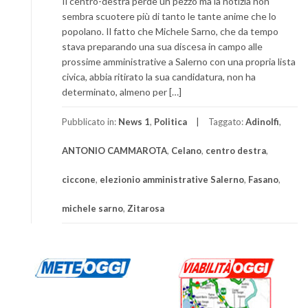
Il centro-destra perde un pezzo ma la notizia non
sembra scuotere più di tanto le tante anime che lo
popolano. Il fatto che Michele Sarno, che da tempo
stava preparando una sua discesa in campo alle
prossime amministrative a Salerno con una propria lista
civica, abbia ritirato la sua candidatura, non ha
determinato, almeno per […]
Pubblicato in:
News 1
,
Politica
Taggato:
Adinolfi
,
ANTONIO CAMMAROTA
,
Celano
,
centro destra
,
ciccone
,
elezionio amministrative Salerno
,
Fasano
,
michele sarno
,
Zitarosa