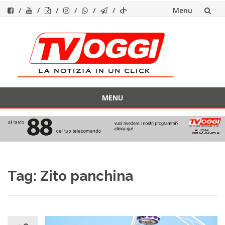
Menu
Vai
al
contenuto
MENU
Vai
al
contenuto
Tag:
Zito panchina