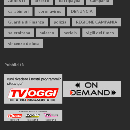
ARRESTI
arresto
battipaglia
Campania
carabinieri
coronavirus
DENUNCIA
Guardia di Finanza
polizia
REGIONE CAMPANIA
salernitana
salerno
serie b
vigili del fuoco
vincenzo de luca
Pubblicità