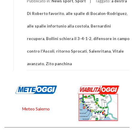
Pubblicato in:
News sport
,
Sport
Taggato:
a destra
Di Roberto favorito
,
alle spalle di Bocalon-Rodriguez
,
alle spalle infortunio alla costola
,
Bernardini
recupera
,
Bollini schiera il 3-4-1-2
,
difensore in campo
contro l'Ascoli
,
ritorno Sprocati
,
Salenritana
,
Vitale
avanzato
,
Zito panchina
Meteo Salerno