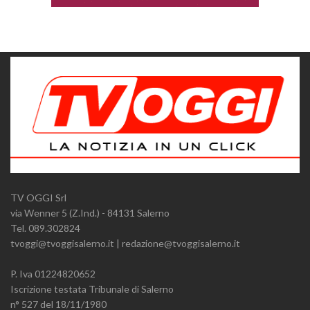
TV OGGI Srl
via Wenner 5 (Z.Ind.) - 84131 Salerno
Tel. 089.302824
tvoggi@tvoggisalerno.it | redazione@tvoggisalerno.it
P. Iva 01224820652
Iscrizione testata Tribunale di Salerno
n° 527 del 18/11/1980