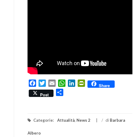
Facebook
Twitter
Email
WhatsApp
LinkedIn
PrintFriendly
Share
Condividi
Post
Categorie:
Attualità
,
News 2
/
di
Barbara
Albero