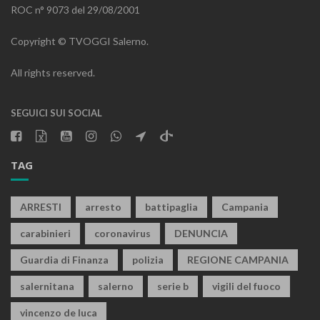
ROC n° 9073 del 29/08/2001
Copyright © TVOGGI Salerno.
All rights reserved.
SEGUICI SUI SOCIAL
TAG
ARRESTI
arresto
battipaglia
Campania
carabinieri
coronavirus
DENUNCIA
Guardia di Finanza
polizia
REGIONE CAMPANIA
salernitana
salerno
serie b
vigili del fuoco
vincenzo de luca