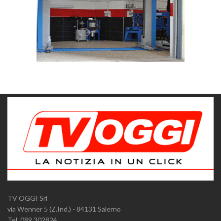
TV OGGI Srl
via Wenner 5 (Z.Ind.) - 84131 Salerno
Tel. 089.302824