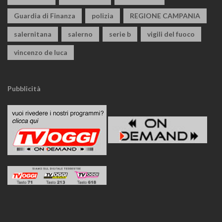
Guardia di Finanza
polizia
REGIONE CAMPANIA
salernitana
salerno
serie b
vigili del fuoco
vincenzo de luca
Pubblicità