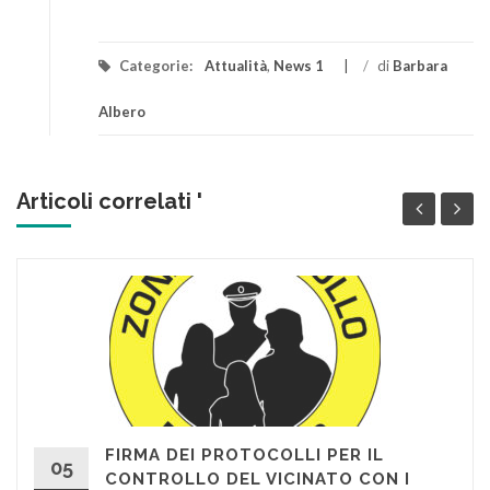
Categorie:
Attualità
,
News 1
/
di
Barbara
Albero
Articoli correlati '
FIRMA DEI PROTOCOLLI PER IL
05
CONTROLLO DEL VICINATO CON I