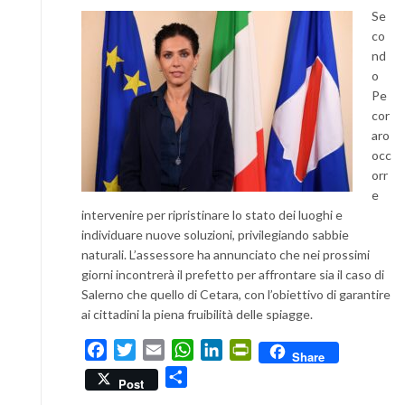
Se
co
nd
o
Pe
cor
aro
occ
orr
e
intervenire per ripristinare lo stato dei luoghi e
individuare nuove soluzioni, privilegiando sabbie
naturali. L’assessore ha annunciato che nei prossimi
giorni incontrerà il prefetto per affrontare sia il caso di
Salerno che quello di Cetara, con l’obiettivo di garantire
ai cittadini la piena fruibilità delle spiagge.
Facebook
Twitter
Email
WhatsApp
LinkedIn
PrintFriendly
Share
Condividi
Post