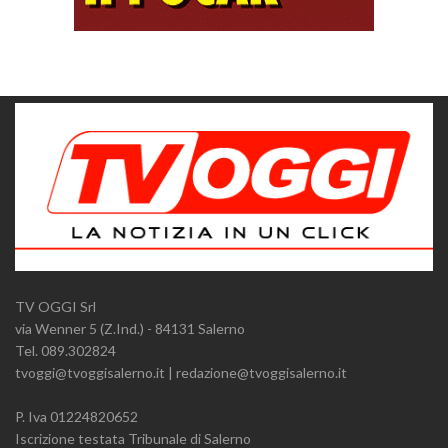
TV OGGI Srl
via Wenner 5 (Z.Ind.) - 84131 Salerno
Tel. 089.302824
tvoggi@tvoggisalerno.it | redazione@tvoggisalerno.it
P. Iva 01224820652
Iscrizione testata Tribunale di Salerno