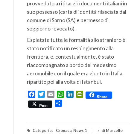
provveduto a ritirargli i documenti italiani in
suo possesso (carta di identità rilasciata dal
comune di Sarno (SA) e permesso di
soggiorno revocato).
Espletate tutte le formalità allo straniero è
stato notificato un respingimento alla
frontiera, e, contestualmente, è stato
riaccompagnato a bordo del medesimo
aeromobile con il quale era giunto in Italia,
ripartito poi alla volta di Istanbul.
Facebook
Twitter
Email
WhatsApp
LinkedIn
PrintFriendly
Share
Condividi
Post
Categorie:
Cronaca
,
News 1
/
di
Marcello