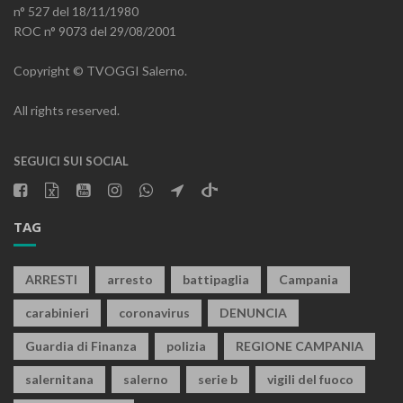
n° 527 del 18/11/1980
ROC n° 9073 del 29/08/2001
Copyright © TVOGGI Salerno.
All rights reserved.
SEGUICI SUI SOCIAL
TAG
ARRESTI
arresto
battipaglia
Campania
carabinieri
coronavirus
DENUNCIA
Guardia di Finanza
polizia
REGIONE CAMPANIA
salernitana
salerno
serie b
vigili del fuoco