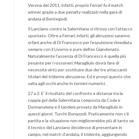
Verona del 2011, infatti, proprio Ferrari fu il match
winner grazie a due penalty realizzati nella gara di
andata al Bentegodi.
Il Lanciano contro la Salernitana si ritrova con l’attacco
spuntato. Oltre a Ferrari, infatti, gli abruzzesi saranno
orfani anche di Di Francesco per l’espulsione rimediata
sempre con il Livorno e pure dell’ex Giandonato.
Naturalmente l’assenza di Di Francesco è quella più
pesante per i rossoneri. Maragliulo dovrà fare di
necessità virtù per sostituire due dei tre attaccanti
titolari del tridente abruzzese. Ed è prorpi questo che
salta agli occhi anche in termini numerici.
27 a 2. E’ il risultato del confronto a distanza tra la
coppia gol della Salernitana composta da Coda e
Donnarumma e il tandem provato da Maragliulo in
questi giorni: Turchi-Bonazzoli. Praticamente non c’è
partita e la situazione non migliorerebbe più di tanto se
il tecnico del Lanciano decidesse di presentare in
campo, nel match d’andata, il tridente, aggiungendo