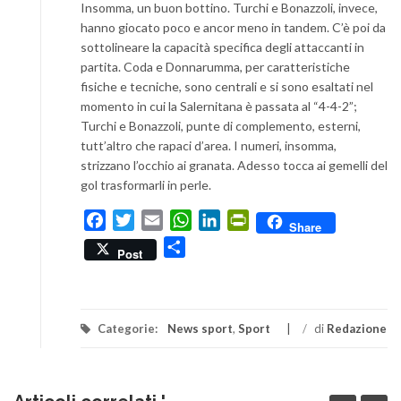
Insomma, un buon bottino. Turchi e Bonazzoli, invece,
hanno giocato poco e ancor meno in tandem. C’è poi da
sottolineare la capacità specifica degli attaccanti in
partita. Coda e Donnarumma, per caratteristiche
fisiche e tecniche, sono centrali e si sono esaltati nel
momento in cui la Salernitana è passata al “4-4-2”;
Turchi e Bonazzoli, punte di complemento, esterni,
tutt’altro che rapaci d’area. I numeri, insomma,
strizzano l’occhio ai granata. Adesso tocca ai gemelli del
gol trasformarli in perle.
Facebook
Twitter
Email
WhatsApp
LinkedIn
PrintFriendly
Share
Condividi
Post
Categorie:
News sport
,
Sport
/
di
Redazione