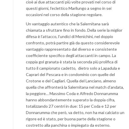
cioè ai due attaccanti più volte provati nel corso di
questi giorni, l’eclettico Marilungo a segno in sei
occasioni nel corso della stagione regolare.
Un vantaggio autentico che la Salernitana sarà
chiamata a sfruttare fino in fondo. Della serie la miglior
difesa è l’attacco, l’undici di Menichini, nel doppio
confronto, potrà partire già da questo considerevole
vantaggio rappresentato dal diverso e consistente
coefficiente specifico degli attaccanti in campo. La
coppia gol granata è stata la seconda più prolifica di
tutto il campionato cadetto, dietro solo a Lapadula e
Caprari del Pescara e in condominio con quelle del
Crotone e del Cagliari. Quella del Lanciano, almeno
quella che affronterà la Salernitana nel match d’andata,
la peggiore… Massimo Coda e Alfredo Donnarumma
hanno abbondantemente superato la doppia cifra,
totalizzando 27 centri in due: 15 per Coda e 12 per
Donnarumma che però, va detto, non ha mai calciato un
rigore ed è stato, per buona parte della stagione o
costretto alla panchina o impiegato da esterno.