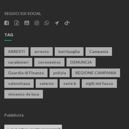
SEGUICI SUI SOCIAL
TAG
ARRESTI
arresto
battipaglia
Campania
carabinieri
coronavirus
DENUNCIA
Guardia di Finanza
polizia
REGIONE CAMPANIA
salernitana
salerno
serie b
vigili del fuoco
vincenzo de luca
Pubblicità